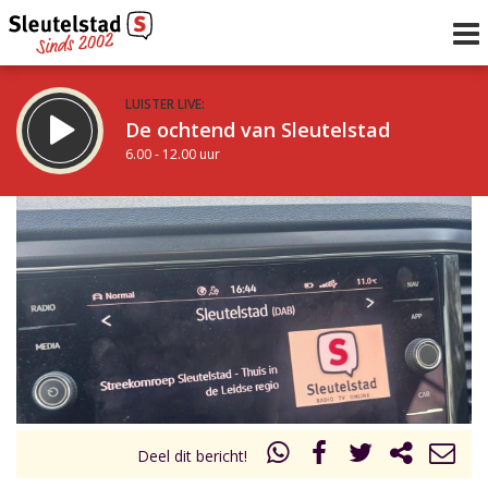
LUISTER LIVE:
De ochtend van Sleutelstad
6.00 - 12.00 uur
STRAKS:
De middag van Sleutelstad
12.00 - 17.00 uur
uur 1 van 0
Vorig uur
Volgend uur
Inklappen
Deel dit bericht!