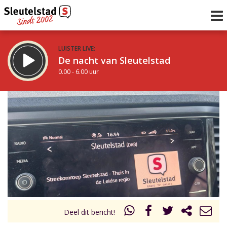
LUISTER LIVE:
De nacht van Sleutelstad
0.00 - 6.00 uur
STRAKS:
De ochtend van Sleutelstad
6.00 - 12.00 uur
uur 1 van 0
Vorig uur
Volgend uur
Inklappen
Deel dit bericht!