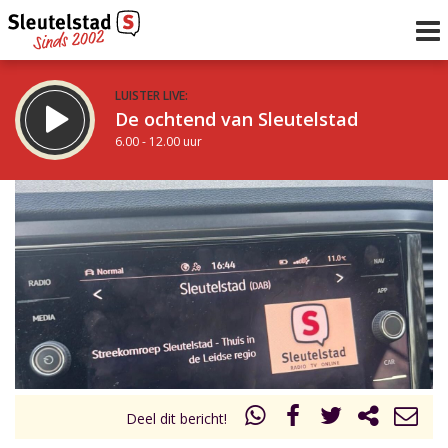
LUISTER LIVE:
De ochtend van Sleutelstad
6.00 - 12.00 uur
STRAKS:
De middag van Sleutelstad
12.00 - 17.00 uur
uur 1 van 0
Vorig uur
Volgend uur
Inklappen
Deel dit bericht!