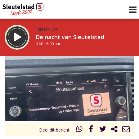
LUISTER LIVE:
De nacht van Sleutelstad
0.00 - 6.00 uur
STRAKS:
De ochtend van Sleutelstad
6.00 - 12.00 uur
uur 1 van 0
Vorig uur
Volgend uur
Inklappen
Deel dit bericht!