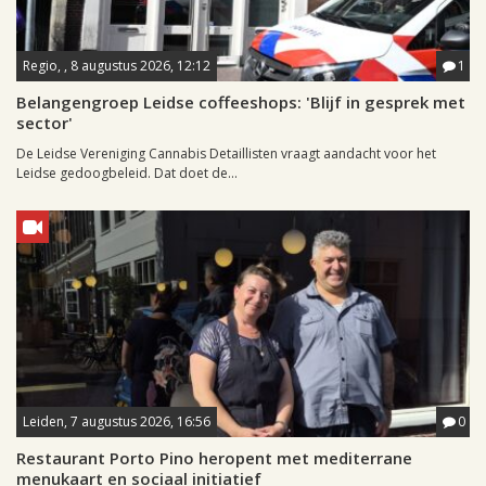
Regio, , 8 augustus 2026, 12:12
1
Belangengroep Leidse coffeeshops: 'Blijf in gesprek met
sector'
De Leidse Vereniging Cannabis Detaillisten vraagt aandacht voor het
Leidse gedoogbeleid. Dat doet de...
Leiden, 7 augustus 2026, 16:56
0
Restaurant Porto Pino heropent met mediterrane
menukaart en sociaal initiatief