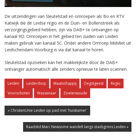
De uitzendingen van Sleutelstad en omroepen als Bo en RTV
Katwijk die de Leidse regio en de Duin- en Bollenstreek als
verzorgingsgebied hebben, zijn via DAB+ te ontvangen op
kanaal 9D. Omroepen in het gebied ten zuiden van Leiden
maken gebruik van kanaal 5C. Onder andere Omroep Midvliet uit
Leidschendam-Voorburg is via dat kanaal te horen.
Sleutelstad opzoeken kan het makkelijkste door de DAB+
ontvanger automatisch alle zenders opnieuw te laten scannen.
Leiden
Leiderdorp
Maatschappij
Oegstgeest
Regio
Voorschoten
Wassenaar
Zoeterwoude
« ChristenUnie Leiden op pad met 'huiskamer'
Raadslid Marc Newsome wandelt langs stadsgrens Leiden »