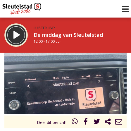
LUISTER LIVE:
De middag van Sleutelstad
12.00 - 17.00 uur
STRAKS:
Sleutelstad 30
17.00 - 19.00 uur
uur 1 van 0
Vorig uur
Volgend uur
Inklappen
Deel dit bericht!