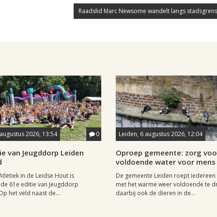
Raadslid Marc Newsome wandelt langs stadsgrens
 augustus 2026, 13:54
0
Leiden, 6 augustus 2026, 12:04
ie van Jeugddorp Leiden
Oproep gemeente: zorg voo
d
voldoende water voor mens 
Atletiek in de Leidse Hout is
De gemeente Leiden roept iedereen
de 61e editie van Jeugddorp
met het warme weer voldoende te dr
p het veld naast de...
daarbij ook de dieren in de...