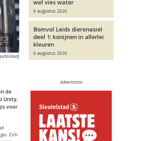
wel vies water
6 augustus 2026
Bomvol Leids dierenasiel
deel 1: konijnen in allerlei
kleuren
6 augustus 2026
leutelstad)
Advertentie
en de
 Unity,
pps voor
ad
gio. Zo’n