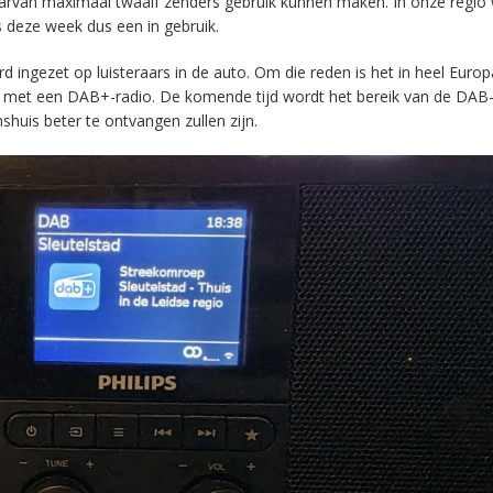
aarvan maximaal twaalf zenders gebruik kunnen maken. In onze regio
s deze week dus een in gebruik.
ingezet op luisteraars in de auto. Om die reden is het in heel Europ
en met een DAB+-radio. De komende tijd wordt het bereik van de DAB
huis beter te ontvangen zullen zijn.