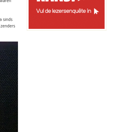
 waren
a sinds
-zenders