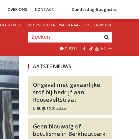
S
OVER ONS
CONTACT
Donderdag 6 augustus
OEGSTGEEST
·
VOORSCHOTEN
·
WASSENAAR
·
ZOETERWOUDE
TIPS?!
·
Je luistert nu naar
uur 1 van 0
LAATSTE NIEUWS
«
Vorig uur
Volgend uur
»
Ongeval met gevaarlijke
stof bij bedrijf aan
Rooseveltstraat
6 augustus 2026
Geen blauwalg of
botulisme in Berkhoutpark: