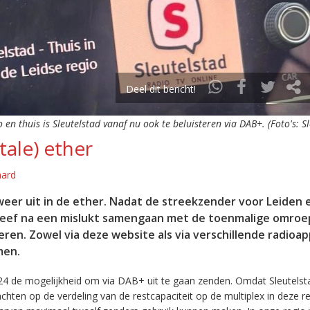
Deel dit bericht!
o en thuis is Sleutelstad vanaf nu ook te beluisteren via DAB+. (Foto's: S
tale) ether
aard
eer uit in de ether. Nadat de streekzender voor Leiden 
leef na een mislukt samengaan met de toenmalige omroep
eren. Zowel via deze website als via verschillende radioa
men.
24 de mogelijkheid om via DAB+ uit te gaan zenden. Omdat Sleutelst
en op de verdeling van de restcapaciteit op de multiplex in deze re