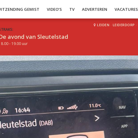
UITZENDING GEMIST
VIDEO’S
TV
ADVERTEREN
VACATURE
LEIDEN
·
LEIDERDORP
·
STRAKS:
De avond van Sleutelstad
18.00 - 19.00 uur