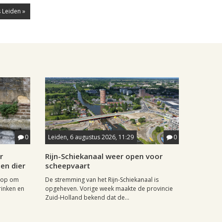
 Leiden »
0
Leiden, 6 augustus 2026, 11:29
0
r
Rijn-Schiekanaal weer open voor
en dier
scheepvaart
 op om
De stremming van het Rijn-Schiekanaal is
inken en
opgeheven. Vorige week maakte de provincie
Zuid-Holland bekend dat de...