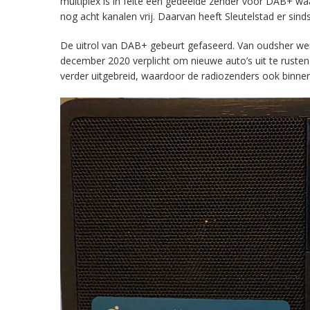
multiplex is in feite een gedeelde zender voor DAB+ w
nog acht kanalen vrij. Daarvan heeft Sleutelstad er sind
De uitrol van DAB+ gebeurt gefaseerd. Van oudsher werd 
december 2020 verplicht om nieuwe auto’s uit te rust
verder uitgebreid, waardoor de radiozenders ook binnens