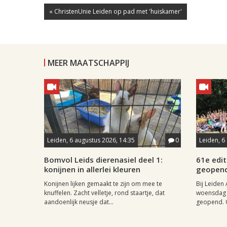
« ChristenUnie Leiden op pad met 'huiskamer'
MEER MAATSCHAPPIJ
Leiden, 6 augustus 2026, 14:35
0
Leiden, 6
Bomvol Leids dierenasiel deel 1:
61e edit
konijnen in allerlei kleuren
geopen
Konijnen lijken gemaakt te zijn om mee te
Bij Leiden 
knuffelen. Zacht velletje, rond staartje, dat
woensdag 
aandoenlijk neusje dat...
geopend. O