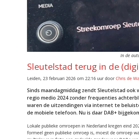
In de aut
Sleutelstad terug in de (digi
Leiden, 23 februari 2026 om 22:16 uur door
Chris de W
Sinds maandagmiddag zendt Sleutelstad ook w
regio medio 2024 zonder frequenties achterb
waren de uitzendingen via internet te beluist
de mobiele telefoon. Nu is daar DAB+ bijgeko
Lokale publieke omroepen in Nederland kregen eind 20
formeel geen publieke omroep is, moest de omroep wacht