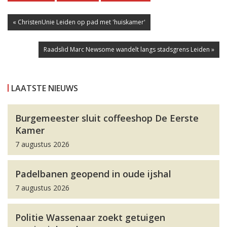
« ChristenUnie Leiden op pad met 'huiskamer'
Raadslid Marc Newsome wandelt langs stadsgrens Leiden »
LAATSTE NIEUWS
Burgemeester sluit coffeeshop De Eerste
Kamer
7 augustus 2026
Padelbanen geopend in oude ijshal
7 augustus 2026
Politie Wassenaar zoekt getuigen