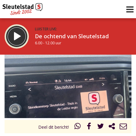
LUISTER LIVE:
De ochtend van Sleutelstad
6.00 - 12.00 uur
STRAKS:
De middag van Sleutelstad
12.00 - 18.00 uur
uur 1 van 0
Vorig uur
Volgend uur
Inklappen
Deel dit bericht!