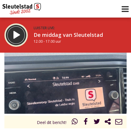
LUISTER LIVE:
De middag van Sleutelstad
12.00 - 17.00 uur
STRAKS:
Sleutelstad 30
17.00 - 19.00 uur
uur 1 van 0
Vorig uur
Volgend uur
Inklappen
Deel dit bericht!