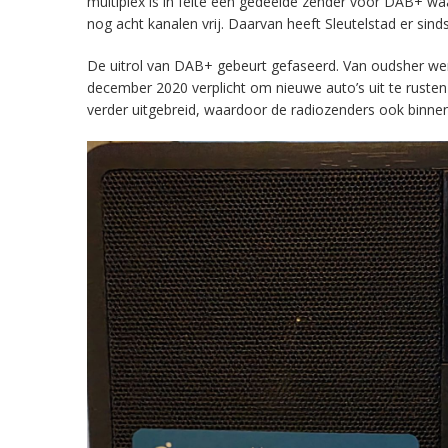
multiplex is in feite een gedeelde zender voor DAB+ w
nog acht kanalen vrij. Daarvan heeft Sleutelstad er sind
De uitrol van DAB+ gebeurt gefaseerd. Van oudsher werd 
december 2020 verplicht om nieuwe auto’s uit te rust
verder uitgebreid, waardoor de radiozenders ook binnens