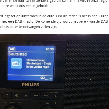
aarvan maximaal twaalf zenders gebruik kunnen maken. In onze regio
s deze week dus een in gebruik.
ingezet op luisteraars in de auto. Om die reden is het in heel Europ
en met een DAB+-radio. De komende tijd wordt het bereik van de DAB
huis beter te ontvangen zullen zijn.