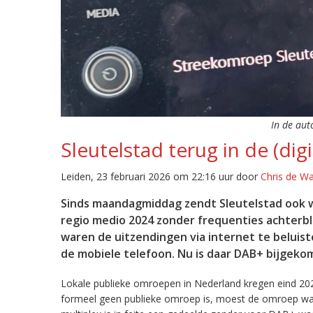
In de aut
Sleutelstad terug in de (digi
Leiden, 23 februari 2026 om 22:16 uur door
Chris de W
Sinds maandagmiddag zendt Sleutelstad ook w
regio medio 2024 zonder frequenties achterb
waren de uitzendingen via internet te beluist
de mobiele telefoon. Nu is daar DAB+ bijgeko
Lokale publieke omroepen in Nederland kregen eind 20
formeel geen publieke omroep is, moest de omroep wacht