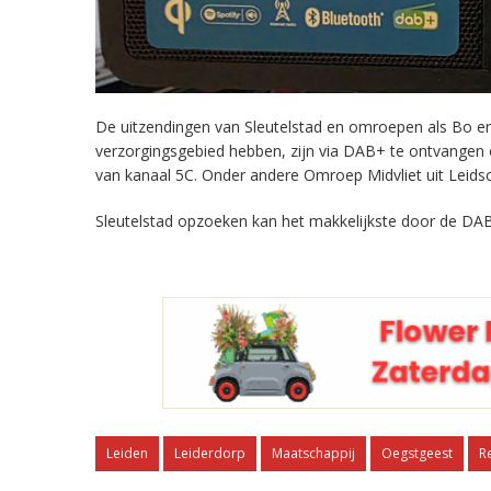
De uitzendingen van Sleutelstad en omroepen als Bo en 
verzorgingsgebied hebben, zijn via DAB+ te ontvangen
van kanaal 5C. Onder andere Omroep Midvliet uit Leids
Sleutelstad opzoeken kan het makkelijkste door de DAB
Leiden
Leiderdorp
Maatschappij
Oegstgeest
R