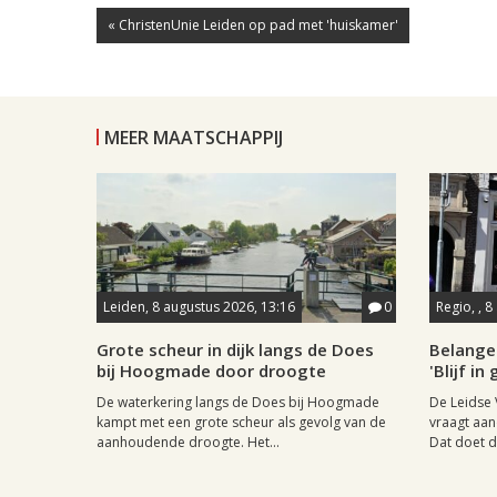
« ChristenUnie Leiden op pad met 'huiskamer'
MEER MAATSCHAPPIJ
Leiden, 8 augustus 2026, 13:16
0
Regio, , 
Grote scheur in dijk langs de Does
Belange
bij Hoogmade door droogte
'Blijf i
De waterkering langs de Does bij Hoogmade
De Leidse 
kampt met een grote scheur als gevolg van de
vraagt aan
aanhoudende droogte. Het...
Dat doet de