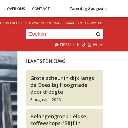
S
OVER ONS
CONTACT
Zaterdag 8 augustus
OEGSTGEEST
·
VOORSCHOTEN
·
WASSENAAR
·
ZOETERWOUDE
TIPS?!
·
Je luistert nu naar
uur 1 van 0
LAATSTE NIEUWS
«
Vorig uur
Volgend uur
»
Grote scheur in dijk langs
de Does bij Hoogmade
door droogte
8 augustus 2026
Belangengroep Leidse
coffeeshops: 'Blijf in