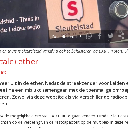
Deel dit bericht!
o en thuis is Sleutelstad vanaf nu ook te beluisteren via DAB+. (Foto's: S
tale) ether
aard
eer uit in de ether. Nadat de streekzender voor Leiden 
leef na een mislukt samengaan met de toenmalige omroep
eren. Zowel via deze website als via verschillende radioa
men.
24 de mogelijkheid om via DAB+ uit te gaan zenden. Omdat Sleutelst
en op de verdeling van de restcapaciteit op de multiplex in deze re