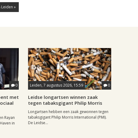
 Leiden »
0
Leiden, 7 augustus 2026, 15:59
0
pent met
Leidse longartsen winnen zaak
ociaal
tegen tabaksgigant Philip Morris
Longartsen hebben een zaak gewonnen tegen
tabaksgigant Philip Morris International (PMI).
en Rayan
De Leidse...
 Haven in