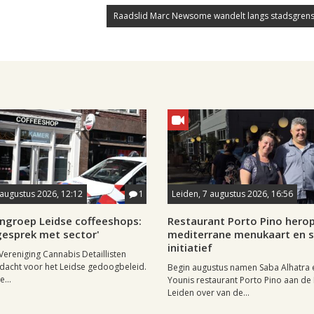
Raadslid Marc Newsome wandelt langs stadsgrens
8 augustus 2026, 12:12
1
Leiden, 7 augustus 2026, 16:56
ngroep Leidse coffeeshops:
Restaurant Porto Pino hero
n gesprek met sector'
mediterrane menukaart en s
initiatief
Vereniging Cannabis Detaillisten
dacht voor het Leidse gedoogbeleid.
Begin augustus namen Saba Alhatra 
...
Younis restaurant Porto Pino aan de
Leiden over van de...