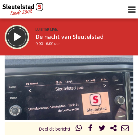
LUISTER LIVE:
De nacht van Sleutelstad
0.00 - 6.00 uur
STRAKS:
De ochtend van Sleutelstad
6.00 - 12.00 uur
uur 1 van 0
Vorig uur
Volgend uur
Inklappen
Deel dit bericht!