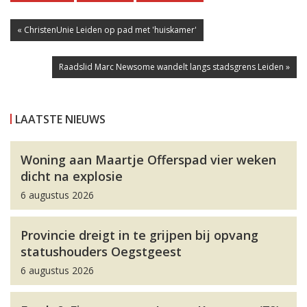
« ChristenUnie Leiden op pad met 'huiskamer'
Raadslid Marc Newsome wandelt langs stadsgrens Leiden »
LAATSTE NIEUWS
Woning aan Maartje Offerspad vier weken
dicht na explosie
6 augustus 2026
Provincie dreigt in te grijpen bij opvang
statushouders Oegstgeest
6 augustus 2026