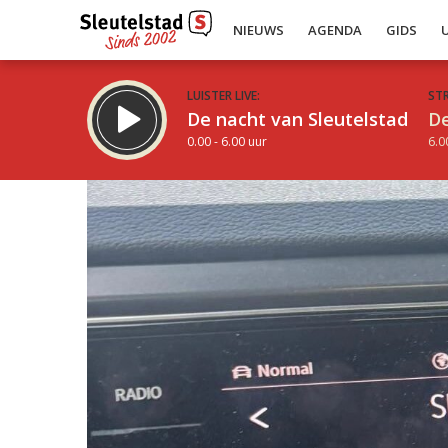
NIEUWS
AGENDA
GIDS
LUISTER LIVE:
ST
De nacht van Sleutelstad
De
0.00 - 6.00 uur
6.0
Inklappen