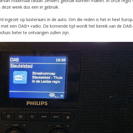
aarvan maximaal twaalf zenders gebruik kunnen maken. In onze regio
s deze week dus een in gebruik.
ingezet op luisteraars in de auto. Om die reden is het in heel Europ
en met een DAB+-radio. De komende tijd wordt het bereik van de DAB
huis beter te ontvangen zullen zijn.