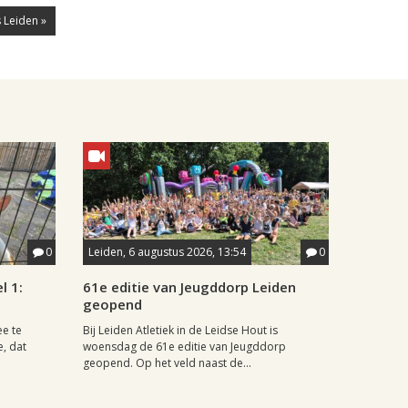
 Leiden »
0
Leiden, 6 augustus 2026, 13:54
0
l 1:
61e editie van Jeugddorp Leiden
geopend
ee te
Bij Leiden Atletiek in de Leidse Hout is
e, dat
woensdag de 61e editie van Jeugddorp
geopend. Op het veld naast de...