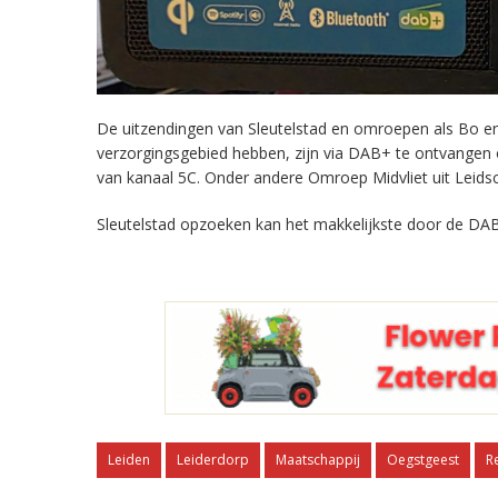
De uitzendingen van Sleutelstad en omroepen als Bo en 
verzorgingsgebied hebben, zijn via DAB+ te ontvangen
van kanaal 5C. Onder andere Omroep Midvliet uit Leids
Sleutelstad opzoeken kan het makkelijkste door de DAB
Leiden
Leiderdorp
Maatschappij
Oegstgeest
R