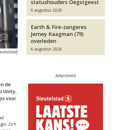
statushouders Oegstgeest
6 augustus 2026
Earth & Fire-zangeres
Jerney Kaagman (79)
overleden
6 augustus 2026
leutelstad)
Advertentie
en de
 Unity,
pps voor
ad
gio. Zo’n