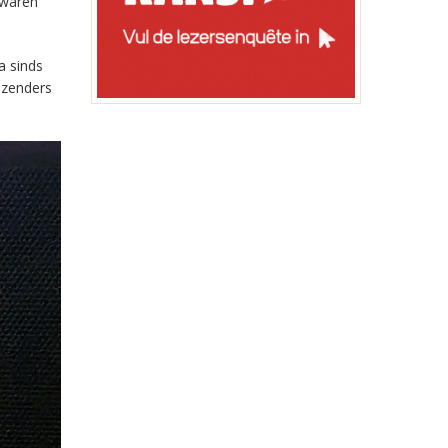
 waren
a sinds
-zenders