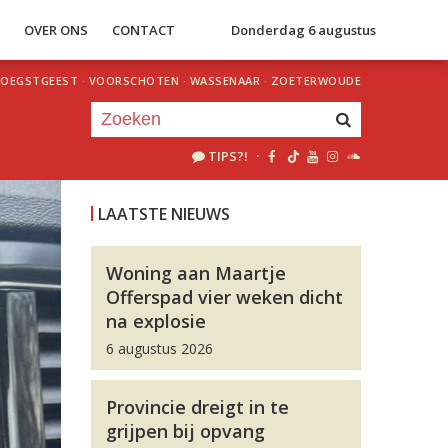
S
OVER ONS
CONTACT
Donderdag 6 augustus
OEGSTGEEST
·
VOORSCHOTEN
·
WASSENAAR
·
ZOETERWOUDE
TIPS?!
·
Je luistert nu naar
uur 1 van 0
LAATSTE NIEUWS
«
Vorig uur
Volgend uur
»
Woning aan Maartje
Offerspad vier weken dicht
na explosie
6 augustus 2026
Provincie dreigt in te
grijpen bij opvang