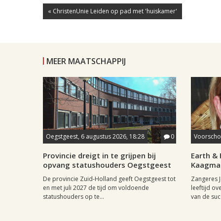
« ChristenUnie Leiden op pad met 'huiskamer'
MEER MAATSCHAPPIJ
Oegstgeest, 6 augustus 2026, 18:28
0
Voorschot
Provincie dreigt in te grijpen bij
Earth & 
opvang statushouders Oegstgeest
Kaagman
De provincie Zuid-Holland geeft Oegstgeest tot
Zangeres J
en met juli 2027 de tijd om voldoende
leeftijd ov
statushouders op te...
van de succ