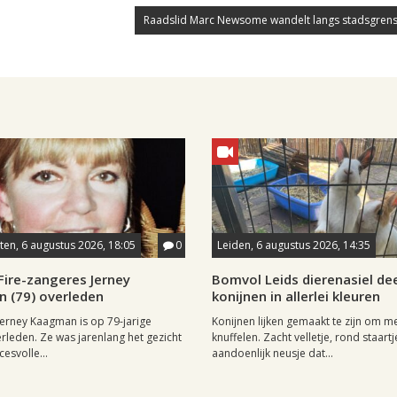
Raadslid Marc Newsome wandelt langs stadsgrens
en, 6 augustus 2026, 18:05
0
Leiden, 6 augustus 2026, 14:35
Fire-zangeres Jerney
Bomvol Leids dierenasiel dee
 (79) overleden
konijnen in allerlei kleuren
erney Kaagman is op 79-jarige
Konijnen lijken gemaakt te zijn om m
erleden. Ze was jarenlang het gezicht
knuffelen. Zacht velletje, rond staartj
esvolle...
aandoenlijk neusje dat...