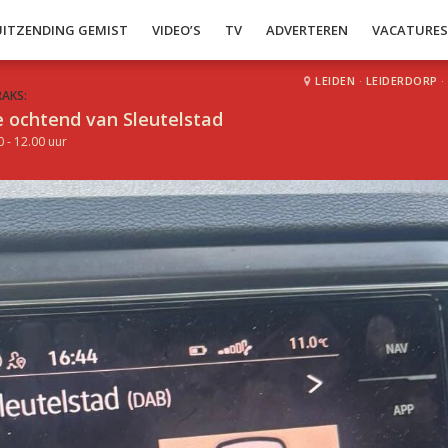
UITZENDING GEMIST
VIDEO’S
TV
ADVERTEREN
VACATURE
LEIDEN
·
LEIDERDORP
·
RAKS:
 ochtend van Sleutelstad
0 - 12.00 uur