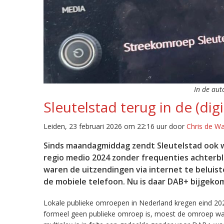
In de aut
Sleutelstad terug in de (digi
Leiden, 23 februari 2026 om 22:16 uur door
Chris de W
Sinds maandagmiddag zendt Sleutelstad ook w
regio medio 2024 zonder frequenties achterb
waren de uitzendingen via internet te beluist
de mobiele telefoon. Nu is daar DAB+ bijgeko
Lokale publieke omroepen in Nederland kregen eind 20
formeel geen publieke omroep is, moest de omroep wacht