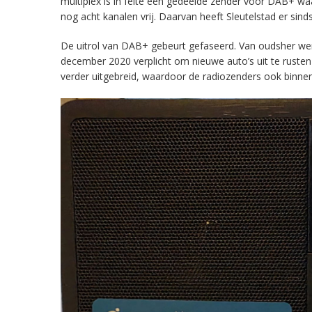
multiplex is in feite een gedeelde zender voor DAB+ w
nog acht kanalen vrij. Daarvan heeft Sleutelstad er sind
De uitrol van DAB+ gebeurt gefaseerd. Van oudsher werd 
december 2020 verplicht om nieuwe auto’s uit te rust
verder uitgebreid, waardoor de radiozenders ook binnens