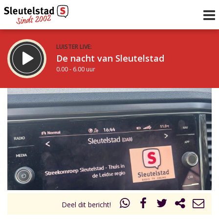
LUISTER LIVE:
De nacht van Sleutelstad
0.00 - 6.00 uur
STRAKS:
De ochtend van Sleutelstad
6.00 - 12.00 uur
uur 1 van 0
Vorig uur
Volgend uur
Inklappen
Deel dit bericht!