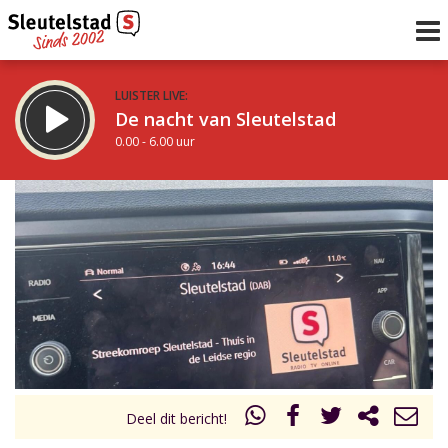
LUISTER LIVE:
De nacht van Sleutelstad
0.00 - 6.00 uur
STRAKS:
De ochtend van Sleutelstad
6.00 - 12.00 uur
uur 1 van 0
Vorig uur
Volgend uur
Inklappen
Deel dit bericht!