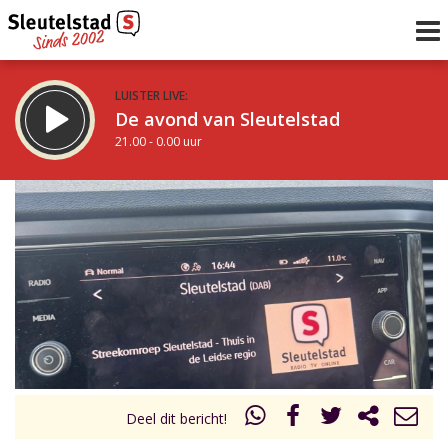
LUISTER LIVE:
De avond van Sleutelstad
21.00 - 0.00 uur
STRAKS:
De nacht van Sleutelstad
0.00 - 6.00 uur
uur 1 van 0
Vorig uur
Volgend uur
Inklappen
Deel dit bericht!