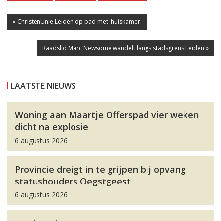
« ChristenUnie Leiden op pad met 'huiskamer'
Raadslid Marc Newsome wandelt langs stadsgrens Leiden »
LAATSTE NIEUWS
Woning aan Maartje Offerspad vier weken
dicht na explosie
6 augustus 2026
Provincie dreigt in te grijpen bij opvang
statushouders Oegstgeest
6 augustus 2026