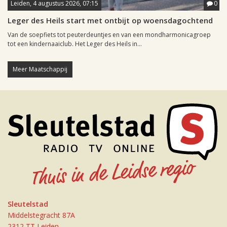
Leiden, 4 augustus 2026, 07:15
0
Leger des Heils start met ontbijt op woensdagochtend
Van de soepfiets tot peuterdeuntjes en van een mondharmonicagroep
tot een kindernaaiclub. Het Leger des Heils in...
Meer Maatschappij
Sleutelstad
Middelstegracht 87A
2312 TT Leiden