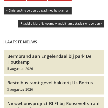
« ChristenUnie Leiden op pad met 'huiskamer'
Raadslid Marc Newsome wandelt langs stadsgrens Leiden »
LAATSTE NIEUWS
Bermbrand aan Engelendaal bij park De
Houtkamp
5 augustus 2026
Bestelbus ramt gevel bakkerij Us Bertus
5 augustus 2026
Nieuwbouwproject BLEI bij Rooseveltstraat