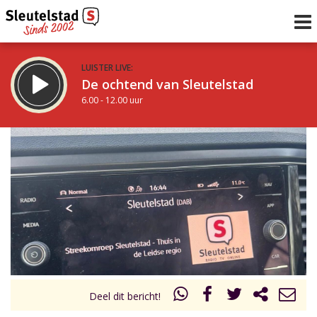
LUISTER LIVE:
De ochtend van Sleutelstad
6.00 - 12.00 uur
STRAKS:
De middag van Sleutelstad
12.00 - 18.00 uur
uur 1 van 0
Vorig uur
Volgend uur
Inklappen
Deel dit bericht!