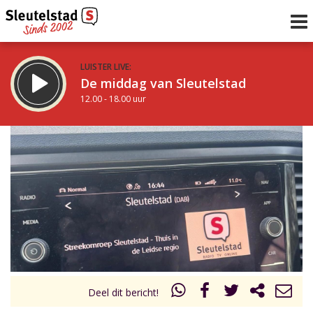
LUISTER LIVE:
De middag van Sleutelstad
12.00 - 18.00 uur
STRAKS:
De avond van Sleutelstad
18.00 - 21.00 uur
uur 1 van 0
Vorig uur
Volgend uur
Inklappen
Deel dit bericht!