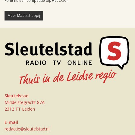
komt nu een competitie bij. Het COC...
Meer Maatschappij
Sleutelstad
Middelstegracht 87A
2312 TT Leiden
E-mail
redactie@sleutelstad.nl