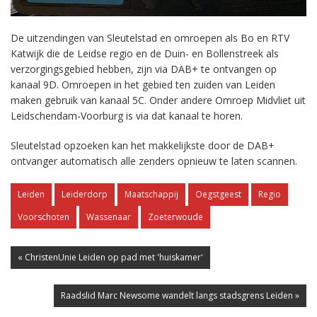
De uitzendingen van Sleutelstad en omroepen als Bo en RTV
Katwijk die de Leidse regio en de Duin- en Bollenstreek als
verzorgingsgebied hebben, zijn via DAB+ te ontvangen op
kanaal 9D. Omroepen in het gebied ten zuiden van Leiden
maken gebruik van kanaal 5C. Onder andere Omroep Midvliet uit
Leidschendam-Voorburg is via dat kanaal te horen.
Sleutelstad opzoeken kan het makkelijkste door de DAB+
ontvanger automatisch alle zenders opnieuw te laten scannen.
Leiden
Leiderdorp
Maatschappij
Oegstgeest
Regio
Voorschoten
Wassenaar
Zoeterwoude
« ChristenUnie Leiden op pad met 'huiskamer'
Raadslid Marc Newsome wandelt langs stadsgrens Leiden »