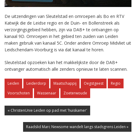
De uitzendingen van Sleutelstad en omroepen als Bo en RTV
Katwijk die de Leidse regio en de Duin- en Bollenstreek als
verzorgingsgebied hebben, zijn via DAB+ te ontvangen op
kanaal 9D. Omroepen in het gebied ten zuiden van Leiden
maken gebruik van kanaal 5C. Onder andere Omroep Midvliet uit
Leidschendam-Voorburg is via dat kanaal te horen.
Sleutelstad opzoeken kan het makkelijkste door de DAB+
ontvanger automatisch alle zenders opnieuw te laten scannen.
Leiden
Leiderdorp
Maatschappij
Oegstgeest
Regio
Voorschoten
Wassenaar
Zoeterwoude
« ChristenUnie Leiden op pad met 'huiskamer'
Raadslid Marc Newsome wandelt langs stadsgrens Leiden »