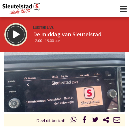
LUISTER LIVE:
De middag van Sleutelstad
12.00 - 19.00 uur
STRAKS:
De avond van Sleutelstad
19.00 - 22.00 uur
uur 1 van 0
Vorig uur
Volgend uur
Inklappen
Deel dit bericht!