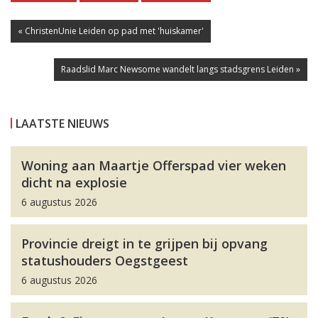
« ChristenUnie Leiden op pad met 'huiskamer'
Raadslid Marc Newsome wandelt langs stadsgrens Leiden »
LAATSTE NIEUWS
Woning aan Maartje Offerspad vier weken
dicht na explosie
6 augustus 2026
Provincie dreigt in te grijpen bij opvang
statushouders Oegstgeest
6 augustus 2026