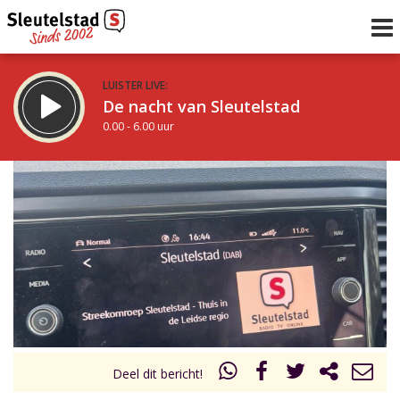
LUISTER LIVE:
De nacht van Sleutelstad
0.00 - 6.00 uur
STRAKS:
De ochtend van Sleutelstad
6.00 - 12.00 uur
uur 1 van 0
Vorig uur
Volgend uur
Inklappen
Deel dit bericht!