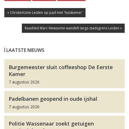
« ChristenUnie Leiden op pad met 'huiskamer'
Raadslid Marc Newsome wandelt langs stadsgrens Leiden »
LAATSTE NIEUWS
Burgemeester sluit coffeeshop De Eerste
Kamer
7 augustus 2026
Padelbanen geopend in oude ijshal
7 augustus 2026
Politie Wassenaar zoekt getuigen