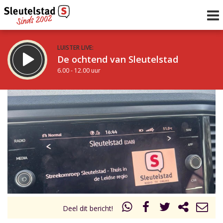
LUISTER LIVE:
De ochtend van Sleutelstad
6.00 - 12.00 uur
STRAKS:
De middag van Sleutelstad
12.00 - 18.00 uur
uur 1 van 0
Vorig uur
Volgend uur
Inklappen
Deel dit bericht!