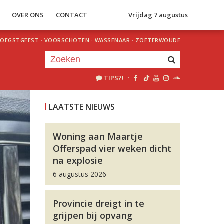
S
OVER ONS
CONTACT
Vrijdag 7 augustus
OEGSTGEEST
·
VOORSCHOTEN
·
WASSENAAR
·
ZOETERWOUDE
TIPS?!
·
Je luistert nu naar
uur 1 van 0
LAATSTE NIEUWS
«
Vorig uur
Volgend uur
»
Woning aan Maartje
Offerspad vier weken dicht
na explosie
6 augustus 2026
Provincie dreigt in te
grijpen bij opvang