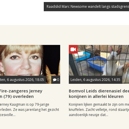
Raadslid Marc Newsome wandelt langs stadsgrens
en, 6 augustus 2026, 18:05
0
Leiden, 6 augustus 2026, 14:35
Fire-zangeres Jerney
Bomvol Leids dierenasiel dee
 (79) overleden
konijnen in allerlei kleuren
erney Kaagman is op 79-jarige
Konijnen lijken gemaakt te zijn om m
erleden. Ze was jarenlang het gezicht
knuffelen. Zacht velletje, rond staartj
esvolle...
aandoenlijk neusje dat...