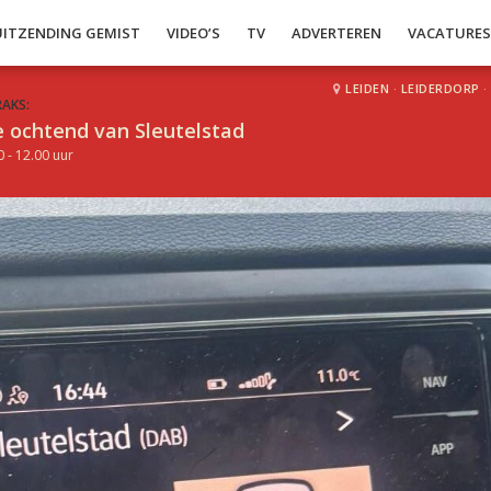
UITZENDING GEMIST
VIDEO’S
TV
ADVERTEREN
VACATURE
LEIDEN
·
LEIDERDORP
·
RAKS:
 ochtend van Sleutelstad
0 - 12.00 uur