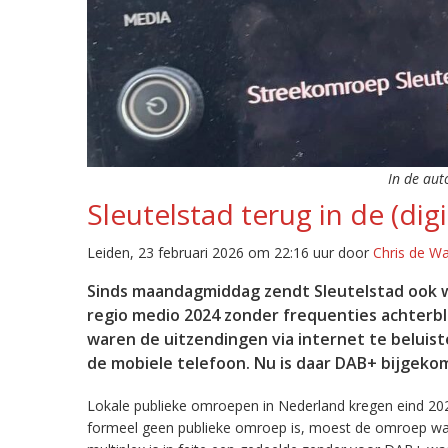
In de aut
Sleutelstad terug in de (digi
Leiden, 23 februari 2026 om 22:16 uur door
Chris de W
Sinds maandagmiddag zendt Sleutelstad ook w
regio medio 2024 zonder frequenties achterb
waren de uitzendingen via internet te beluist
de mobiele telefoon. Nu is daar DAB+ bijgeko
Lokale publieke omroepen in Nederland kregen eind 20
formeel geen publieke omroep is, moest de omroep wacht