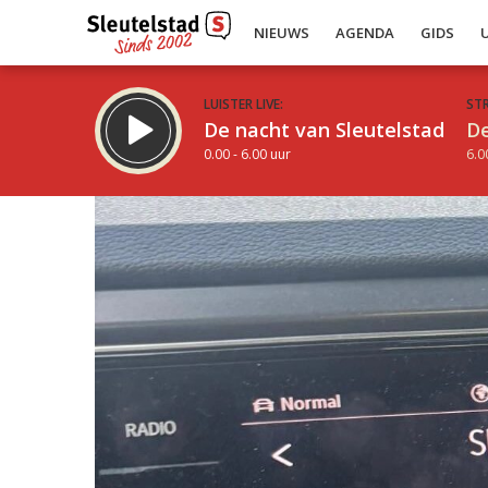
NIEUWS
AGENDA
GIDS
LUISTER LIVE:
ST
De nacht van Sleutelstad
De
0.00 - 6.00 uur
6.0
Inklappen