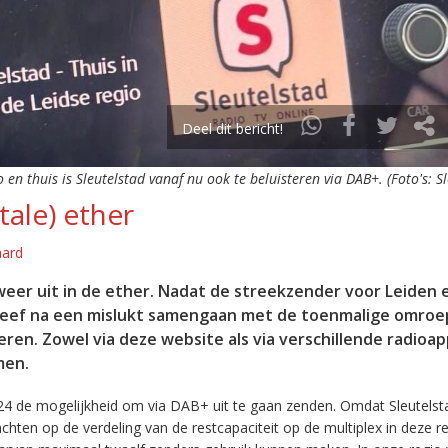
Deel dit bericht!
o en thuis is Sleutelstad vanaf nu ook te beluisteren via DAB+. (Foto's: S
tale) ether
aard
eer uit in de ether. Nadat de streekzender voor Leiden 
leef na een mislukt samengaan met de toenmalige omroep
eren. Zowel via deze website als via verschillende radioa
men.
24 de mogelijkheid om via DAB+ uit te gaan zenden. Omdat Sleutelst
en op de verdeling van de restcapaciteit op de multiplex in deze re