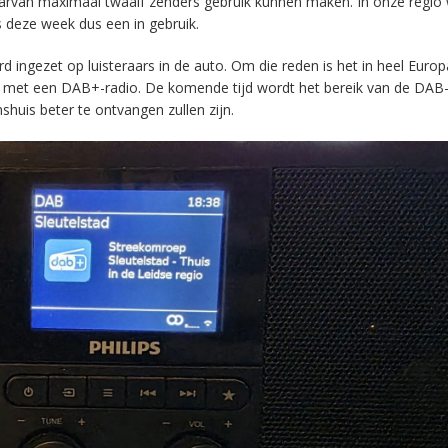
aarvan maximaal twaalf zenders gebruik kunnen maken. In onze regio
s deze week dus een in gebruik.
ingezet op luisteraars in de auto. Om die reden is het in heel Europ
en met een DAB+-radio. De komende tijd wordt het bereik van de DAB
huis beter te ontvangen zullen zijn.