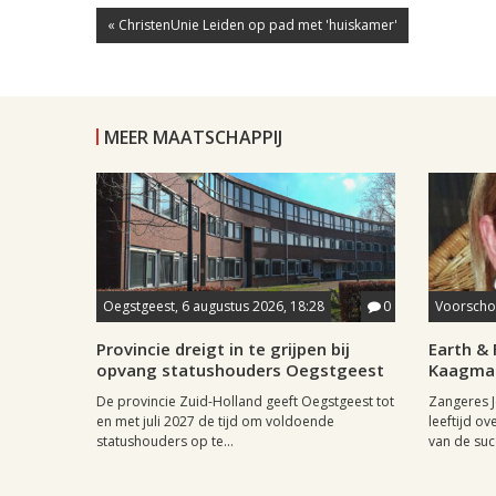
« ChristenUnie Leiden op pad met 'huiskamer'
MEER MAATSCHAPPIJ
Oegstgeest, 6 augustus 2026, 18:28
0
Voorschot
Provincie dreigt in te grijpen bij
Earth & 
opvang statushouders Oegstgeest
Kaagman
De provincie Zuid-Holland geeft Oegstgeest tot
Zangeres J
en met juli 2027 de tijd om voldoende
leeftijd ov
statushouders op te...
van de succ