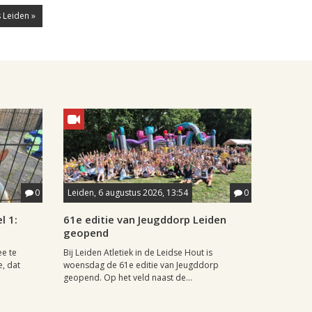
 Leiden »
0
Leiden, 6 augustus 2026, 13:54
0
l 1:
61e editie van Jeugddorp Leiden
geopend
ee te
Bij Leiden Atletiek in de Leidse Hout is
e, dat
woensdag de 61e editie van Jeugddorp
geopend. Op het veld naast de...