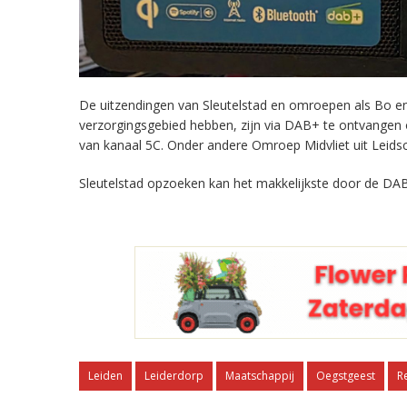
De uitzendingen van Sleutelstad en omroepen als Bo en 
verzorgingsgebied hebben, zijn via DAB+ te ontvangen
van kanaal 5C. Onder andere Omroep Midvliet uit Leids
Sleutelstad opzoeken kan het makkelijkste door de DAB
Leiden
Leiderdorp
Maatschappij
Oegstgeest
R