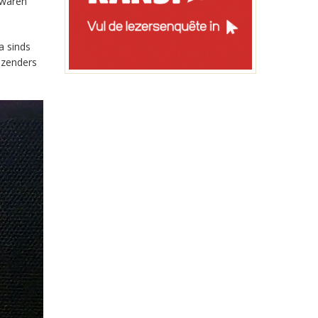
 waren
a sinds
-zenders