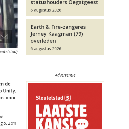
statushouders Oegstgeest
6 augustus 2026
Earth & Fire-zangeres
Jerney Kaagman (79)
overleden
6 augustus 2026
leutelstad)
Advertentie
en de
 Unity,
pps voor
ad
gio. Zo’n