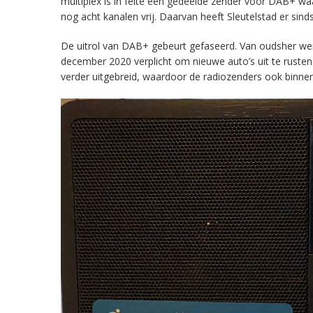
multiplex is in feite een gedeelde zender voor DAB+ w
nog acht kanalen vrij. Daarvan heeft Sleutelstad er sind
De uitrol van DAB+ gebeurt gefaseerd. Van oudsher werd 
december 2020 verplicht om nieuwe auto’s uit te rust
verder uitgebreid, waardoor de radiozenders ook binnens