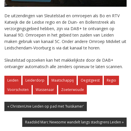
De uitzendingen van Sleutelstad en omroepen als Bo en RTV
Katwijk die de Leidse regio en de Duin- en Bollenstreek als
verzorgingsgebied hebben, zijn via DAB+ te ontvangen op
kanaal 9D. Omroepen in het gebied ten zuiden van Leiden
maken gebruik van kanaal 5C. Onder andere Omroep Midvliet uit
Leidschendam-Voorburg is via dat kanaal te horen.
Sleutelstad opzoeken kan het makkelijkste door de DAB+
ontvanger automatisch alle zenders opnieuw te laten scannen.
Leiden
Leiderdorp
Maatschappij
Oegstgeest
Regio
Voorschoten
Wassenaar
Zoeterwoude
« ChristenUnie Leiden op pad met 'huiskamer'
Raadslid Marc Newsome wandelt langs stadsgrens Leiden »