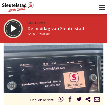
LUISTER LIVE:
De middag van Sleutelstad
12.00 - 19.00 uur
STRAKS:
De avond van Sleutelstad
19.00 - 22.00 uur
uur 1 van 0
Vorig uur
Volgend uur
Inklappen
Deel dit bericht!