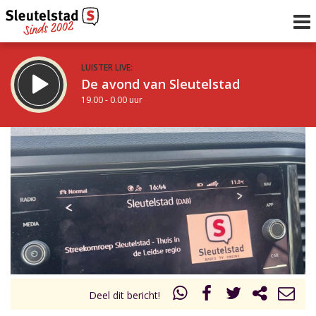
LUISTER LIVE:
De avond van Sleutelstad
19.00 - 0.00 uur
STRAKS:
De nacht van Sleutelstad
0.00 - 6.00 uur
uur 1 van 0
Vorig uur
Volgend uur
Inklappen
Deel dit bericht!