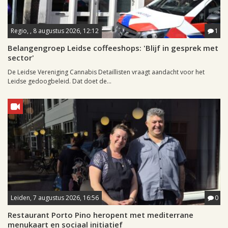
Regio, , 8 augustus 2026, 12:12
1
Belangengroep Leidse coffeeshops: 'Blijf in gesprek met
sector'
De Leidse Vereniging Cannabis Detaillisten vraagt aandacht voor het
Leidse gedoogbeleid. Dat doet de...
Leiden, 7 augustus 2026, 16:56
0
Restaurant Porto Pino heropent met mediterrane
menukaart en sociaal initiatief