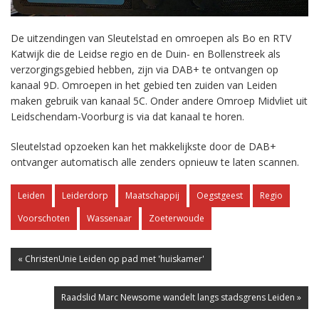
De uitzendingen van Sleutelstad en omroepen als Bo en RTV
Katwijk die de Leidse regio en de Duin- en Bollenstreek als
verzorgingsgebied hebben, zijn via DAB+ te ontvangen op
kanaal 9D. Omroepen in het gebied ten zuiden van Leiden
maken gebruik van kanaal 5C. Onder andere Omroep Midvliet uit
Leidschendam-Voorburg is via dat kanaal te horen.
Sleutelstad opzoeken kan het makkelijkste door de DAB+
ontvanger automatisch alle zenders opnieuw te laten scannen.
Leiden
Leiderdorp
Maatschappij
Oegstgeest
Regio
Voorschoten
Wassenaar
Zoeterwoude
« ChristenUnie Leiden op pad met 'huiskamer'
Raadslid Marc Newsome wandelt langs stadsgrens Leiden »