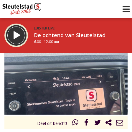
LUISTER LIVE:
De ochtend van Sleutelstad
6.00 - 12.00 uur
STRAKS:
De middag van Sleutelstad
12.00 - 18.00 uur
uur 1 van 0
Vorig uur
Volgend uur
Inklappen
Deel dit bericht!