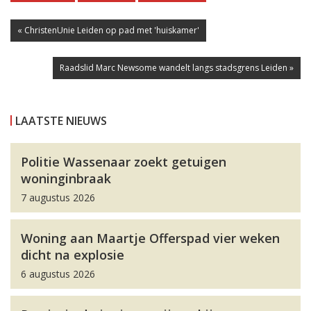
« ChristenUnie Leiden op pad met 'huiskamer'
Raadslid Marc Newsome wandelt langs stadsgrens Leiden »
LAATSTE NIEUWS
Politie Wassenaar zoekt getuigen
woninginbraak
7 augustus 2026
Woning aan Maartje Offerspad vier weken
dicht na explosie
6 augustus 2026