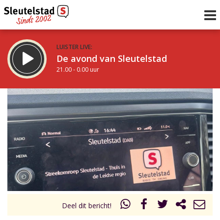
LUISTER LIVE:
De avond van Sleutelstad
21.00 - 0.00 uur
STRAKS:
De nacht van Sleutelstad
0.00 - 6.00 uur
uur 1 van 0
Vorig uur
Volgend uur
Inklappen
Deel dit bericht!