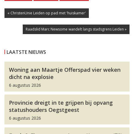
« ChristenUnie Leiden op pad met 'huiskamer'
Raadslid Marc Newsome wandelt langs stadsgrens Leiden »
LAATSTE NIEUWS
Woning aan Maartje Offerspad vier weken
dicht na explosie
6 augustus 2026
Provincie dreigt in te grijpen bij opvang
statushouders Oegstgeest
6 augustus 2026