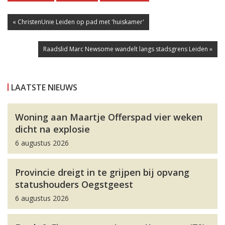
« ChristenUnie Leiden op pad met 'huiskamer'
Raadslid Marc Newsome wandelt langs stadsgrens Leiden »
LAATSTE NIEUWS
Woning aan Maartje Offerspad vier weken
dicht na explosie
6 augustus 2026
Provincie dreigt in te grijpen bij opvang
statushouders Oegstgeest
6 augustus 2026