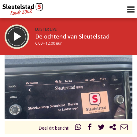
LUISTER LIVE:
De ochtend van Sleutelstad
6.00 - 12.00 uur
STRAKS:
De middag van Sleutelstad
12.00 - 18.00 uur
uur 1 van 0
Vorig uur
Volgend uur
Inklappen
Deel dit bericht!