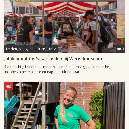
Leiden, 6 augustus 2026, 10:12
0
Jubileumeditie Pasar Leiden bij Wereldmuseum
Ruim tachtig kraampjes met producten afkomstig uit de Indische,
Indonesische, Molukse en Papoea cultuur. Dat...