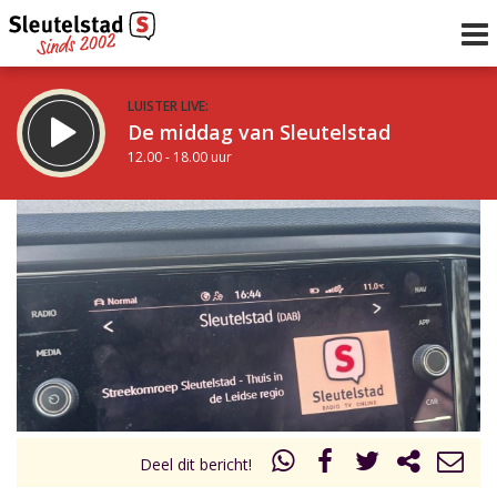
LUISTER LIVE:
De middag van Sleutelstad
12.00 - 18.00 uur
STRAKS:
De avond van Sleutelstad
18.00 - 19.00 uur
uur 1 van 0
Vorig uur
Volgend uur
Inklappen
Deel dit bericht!