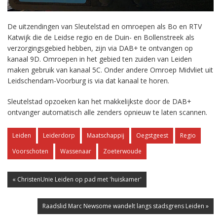
De uitzendingen van Sleutelstad en omroepen als Bo en RTV
Katwijk die de Leidse regio en de Duin- en Bollenstreek als
verzorgingsgebied hebben, zijn via DAB+ te ontvangen op
kanaal 9D. Omroepen in het gebied ten zuiden van Leiden
maken gebruik van kanaal 5C. Onder andere Omroep Midvliet uit
Leidschendam-Voorburg is via dat kanaal te horen.
Sleutelstad opzoeken kan het makkelijkste door de DAB+
ontvanger automatisch alle zenders opnieuw te laten scannen.
Leiden
Leiderdorp
Maatschappij
Oegstgeest
Regio
Voorschoten
Wassenaar
Zoeterwoude
« ChristenUnie Leiden op pad met 'huiskamer'
Raadslid Marc Newsome wandelt langs stadsgrens Leiden »