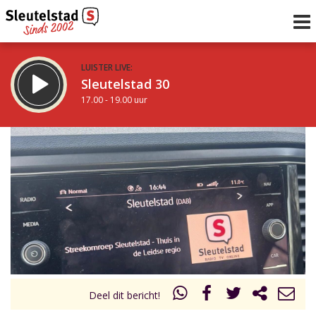
LUISTER LIVE:
Sleutelstad 30
17.00 - 19.00 uur
STRAKS:
De avond van Sleutelstad
19.00 - 0.00 uur
uur 1 van 0
Vorig uur
Volgend uur
Inklappen
Deel dit bericht!