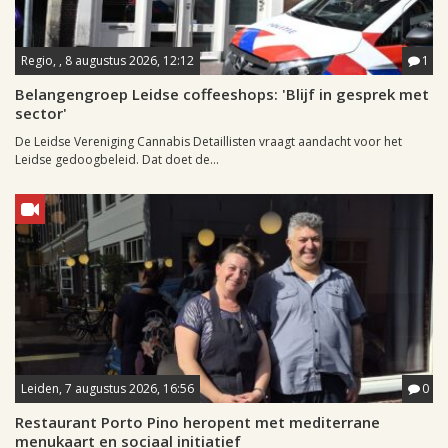
Regio, , 8 augustus 2026, 12:12
1
Belangengroep Leidse coffeeshops: 'Blijf in gesprek met
sector'
De Leidse Vereniging Cannabis Detaillisten vraagt aandacht voor het
Leidse gedoogbeleid. Dat doet de...
Leiden, 7 augustus 2026, 16:56
0
Restaurant Porto Pino heropent met mediterrane
menukaart en sociaal initiatief