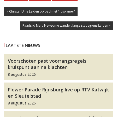
« ChristenUnie Leiden op pad met 'huiskamer'
Raadslid Marc Newsome wandelt langs stadsgrens Leiden »
LAATSTE NIEUWS
Voorschoten past voorrangsregels
kruispunt aan na klachten
8 augustus 2026
Flower Parade Rijnsburg live op RTV Katwijk
en Sleutelstad
8 augustus 2026