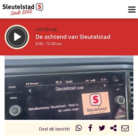
LUISTER LIVE:
De ochtend van Sleutelstad
6.00 - 12.00 uur
STRAKS:
De middag van Sleutelstad
12.00 - 17.00 uur
uur 1 van 0
Vorig uur
Volgend uur
Inklappen
Deel dit bericht!