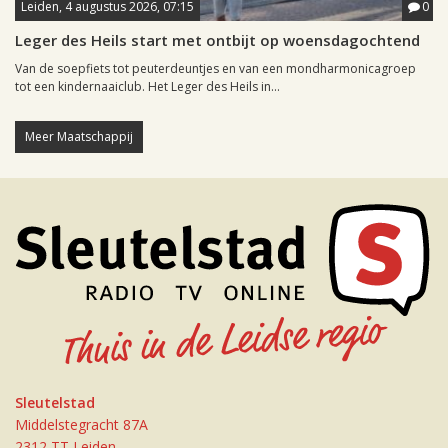
Leiden, 4 augustus 2026, 07:15
0
Leger des Heils start met ontbijt op woensdagochtend
Van de soepfiets tot peuterdeuntjes en van een mondharmonicagroep
tot een kindernaaiclub. Het Leger des Heils in...
Meer Maatschappij
Sleutelstad
Middelstegracht 87A
2312 TT Leiden