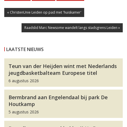
« ChristenUnie Leiden op pad met 'huiskamer'
Raadslid Marc Newsome wandelt langs stadsgrens Leiden »
LAATSTE NIEUWS
Teun van der Heijden wint met Nederlands
jeugdbasketbalteam Europese titel
6 augustus 2026
Bermbrand aan Engelendaal bij park De
Houtkamp
5 augustus 2026