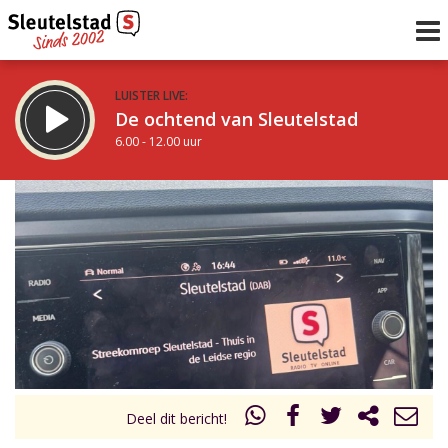
LUISTER LIVE:
De ochtend van Sleutelstad
6.00 - 12.00 uur
STRAKS:
De middag van Sleutelstad
12.00 - 18.00 uur
uur 1 van 0
Vorig uur
Volgend uur
Inklappen
Deel dit bericht!