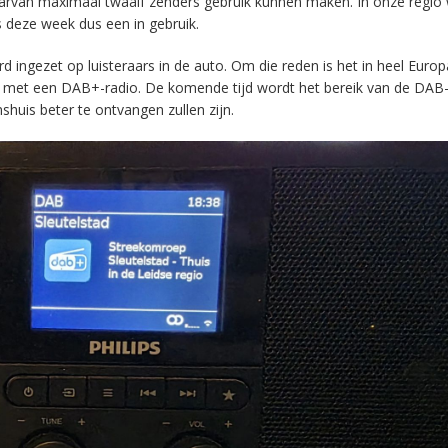
aarvan maximaal twaalf zenders gebruik kunnen maken. In onze regio
s deze week dus een in gebruik.
ingezet op luisteraars in de auto. Om die reden is het in heel Europ
en met een DAB+-radio. De komende tijd wordt het bereik van de DAB
huis beter te ontvangen zullen zijn.