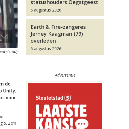
statushouders Oegstgeest
6 augustus 2026
Earth & Fire-zangeres
Jerney Kaagman (79)
overleden
6 augustus 2026
leutelstad)
Advertentie
en de
 Unity,
pps voor
ad
gio. Zo’n