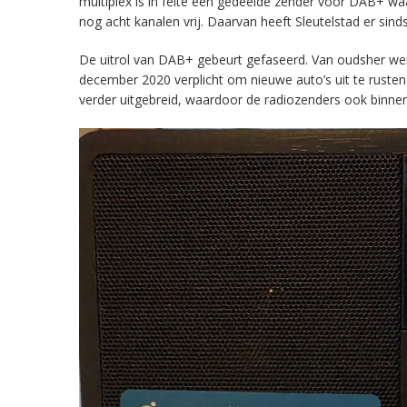
multiplex is in feite een gedeelde zender voor DAB+ w
nog acht kanalen vrij. Daarvan heeft Sleutelstad er sind
De uitrol van DAB+ gebeurt gefaseerd. Van oudsher werd 
december 2020 verplicht om nieuwe auto’s uit te rust
verder uitgebreid, waardoor de radiozenders ook binnens