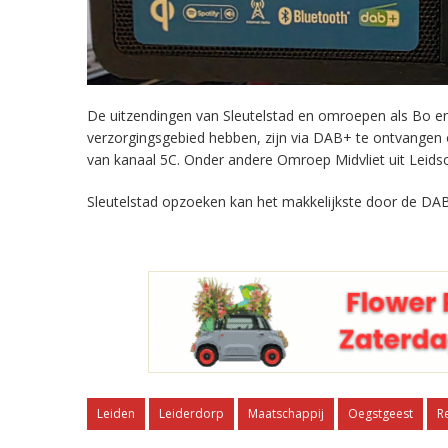
De uitzendingen van Sleutelstad en omroepen als Bo en 
verzorgingsgebied hebben, zijn via DAB+ te ontvangen
van kanaal 5C. Onder andere Omroep Midvliet uit Leids
Sleutelstad opzoeken kan het makkelijkste door de DAB
Leiden
Leiderdorp
Maatschappij
Oegstgeest
R