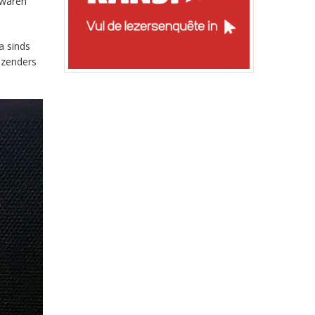
 waren
a sinds
-zenders