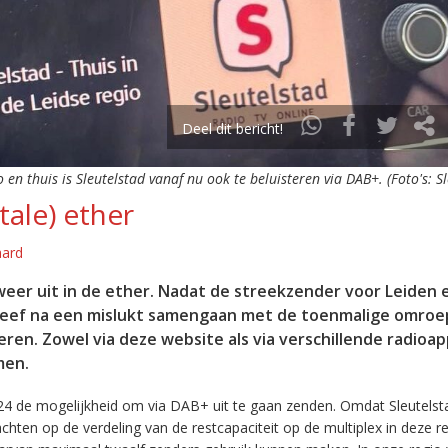
Deel dit bericht!
o en thuis is Sleutelstad vanaf nu ook te beluisteren via DAB+. (Foto's: S
tale) ether
aard
eer uit in de ether. Nadat de streekzender voor Leiden 
leef na een mislukt samengaan met de toenmalige omroep
eren. Zowel via deze website als via verschillende radioa
men.
24 de mogelijkheid om via DAB+ uit te gaan zenden. Omdat Sleutelst
en op de verdeling van de restcapaciteit op de multiplex in deze re