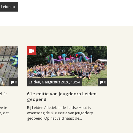
 Leiden »
0
Leiden, 6 augustus 2026, 13:54
0
l 1:
61e editie van Jeugddorp Leiden
geopend
ee te
Bij Leiden Atletiek in de Leidse Hout is
e, dat
woensdag de 61e editie van Jeugddorp
geopend. Op het veld naast de...