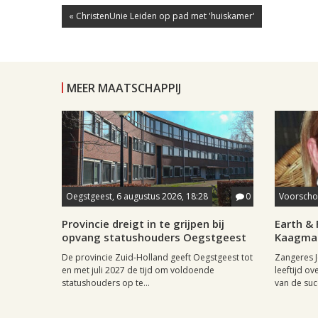
« ChristenUnie Leiden op pad met 'huiskamer'
MEER MAATSCHAPPIJ
Oegstgeest, 6 augustus 2026, 18:28
0
Voorschot
Provincie dreigt in te grijpen bij
Earth & 
opvang statushouders Oegstgeest
Kaagman
De provincie Zuid-Holland geeft Oegstgeest tot
Zangeres J
en met juli 2027 de tijd om voldoende
leeftijd ov
statushouders op te...
van de succ