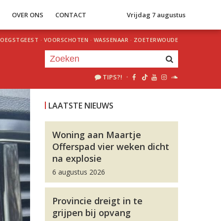
S
OVER ONS
CONTACT
Vrijdag 7 augustus
OEGSTGEEST
·
VOORSCHOTEN
·
WASSENAAR
·
ZOETERWOUDE
TIPS?!
·
Je luistert nu naar
uur 1 van 0
LAATSTE NIEUWS
«
Vorig uur
Volgend uur
»
Woning aan Maartje
Offerspad vier weken dicht
na explosie
6 augustus 2026
Provincie dreigt in te
grijpen bij opvang