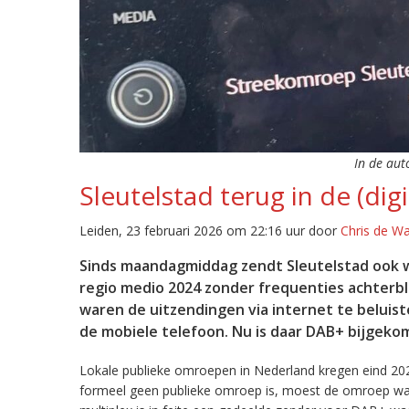
In de aut
Sleutelstad terug in de (digi
Leiden, 23 februari 2026 om 22:16 uur door
Chris de W
Sinds maandagmiddag zendt Sleutelstad ook w
regio medio 2024 zonder frequenties achterb
waren de uitzendingen via internet te beluist
de mobiele telefoon. Nu is daar DAB+ bijgeko
Lokale publieke omroepen in Nederland kregen eind 20
formeel geen publieke omroep is, moest de omroep wacht