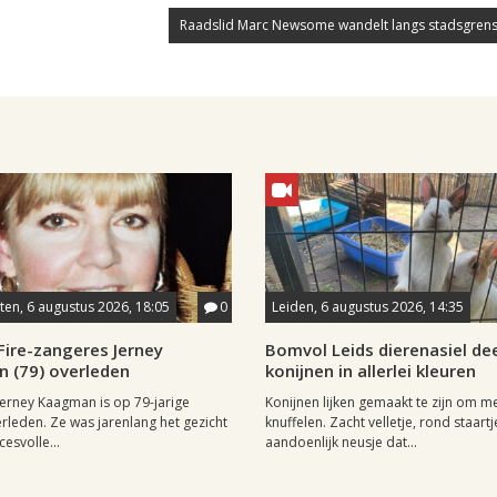
Raadslid Marc Newsome wandelt langs stadsgrens
en, 6 augustus 2026, 18:05
0
Leiden, 6 augustus 2026, 14:35
Fire-zangeres Jerney
Bomvol Leids dierenasiel dee
 (79) overleden
konijnen in allerlei kleuren
erney Kaagman is op 79-jarige
Konijnen lijken gemaakt te zijn om m
erleden. Ze was jarenlang het gezicht
knuffelen. Zacht velletje, rond staartj
esvolle...
aandoenlijk neusje dat...