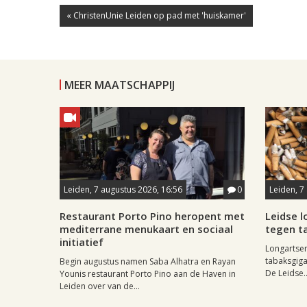
« ChristenUnie Leiden op pad met 'huiskamer'
MEER MAATSCHAPPIJ
Leiden, 7 augustus 2026, 16:56
0
Leiden, 7
Restaurant Porto Pino heropent met
Leidse 
mediterrane menukaart en sociaal
tegen ta
initiatief
Longartse
tabaksgigan
Begin augustus namen Saba Alhatra en Rayan
De Leidse..
Younis restaurant Porto Pino aan de Haven in
Leiden over van de...