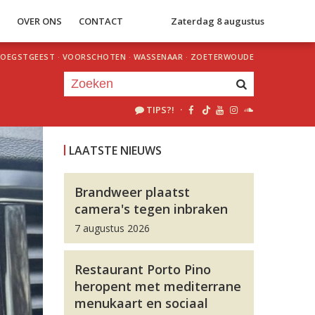
S
OVER ONS
CONTACT
Zaterdag 8 augustus
OEGSTGEEST
·
VOORSCHOTEN
·
WASSENAAR
·
ZOETERWOUDE
TIPS?!
·
Je luistert nu naar
uur 1 van 0
LAATSTE NIEUWS
«
Vorig uur
Volgend uur
»
Brandweer plaatst
camera's tegen inbraken
7 augustus 2026
Restaurant Porto Pino
heropent met mediterrane
menukaart en sociaal