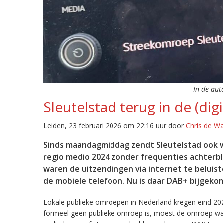
In de aut
Sleutelstad terug in de (digi
Leiden, 23 februari 2026 om 22:16 uur door
Chris de W
Sinds maandagmiddag zendt Sleutelstad ook w
regio medio 2024 zonder frequenties achterb
waren de uitzendingen via internet te beluist
de mobiele telefoon. Nu is daar DAB+ bijgeko
Lokale publieke omroepen in Nederland kregen eind 20
formeel geen publieke omroep is, moest de omroep wacht