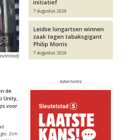
initiatief
7 augustus 2026
Leidse longartsen winnen
zaak tegen tabaksgigant
Philip Morris
7 augustus 2026
leutelstad)
Advertentie
en de
 Unity,
pps voor
ad
gio. Zo’n