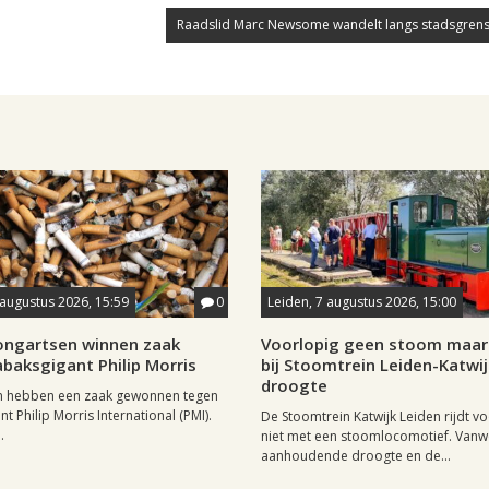
Raadslid Marc Newsome wandelt langs stadsgrens
 augustus 2026, 15:59
0
Leiden, 7 augustus 2026, 15:00
longartsen winnen zaak
Voorlopig geen stoom maar 
baksgigant Philip Morris
bij Stoomtrein Leiden-Katwi
droogte
n hebben een zaak gewonnen tegen
t Philip Morris International (PMI).
De Stoomtrein Katwijk Leiden rijdt v
.
niet met een stoomlocomotief. Van
aanhoudende droogte en de...