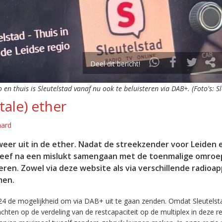
Deel dit bericht!
o en thuis is Sleutelstad vanaf nu ook te beluisteren via DAB+. (Foto's: S
tale) ether
aard
eer uit in de ether. Nadat de streekzender voor Leiden 
leef na een mislukt samengaan met de toenmalige omroep
eren. Zowel via deze website als via verschillende radioa
men.
24 de mogelijkheid om via DAB+ uit te gaan zenden. Omdat Sleutelst
en op de verdeling van de restcapaciteit op de multiplex in deze re