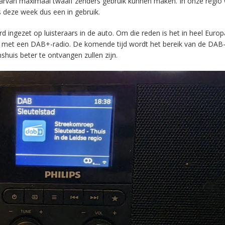
aarvan maximaal twaalf zenders gebruik kunnen maken. In onze regio
s deze week dus een in gebruik.
ingezet op luisteraars in de auto. Om die reden is het in heel Europ
en met een DAB+-radio. De komende tijd wordt het bereik van de DAB
huis beter te ontvangen zullen zijn.