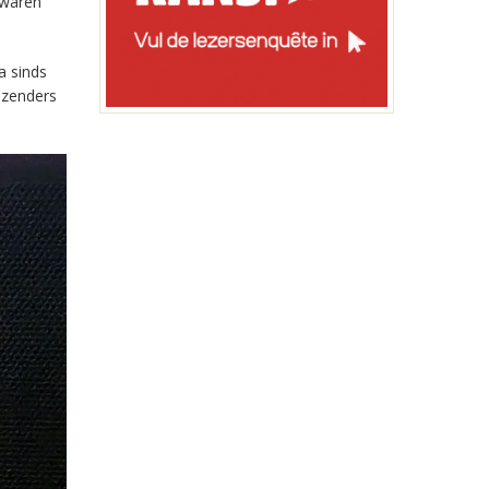
 waren
a sinds
-zenders