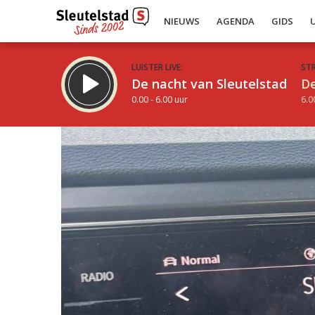
NIEUWS
AGENDA
GIDS
LUISTER LIVE:
ST
De nacht van Sleutelstad
De
0.00 - 6.00 uur
6.0
Inklappen