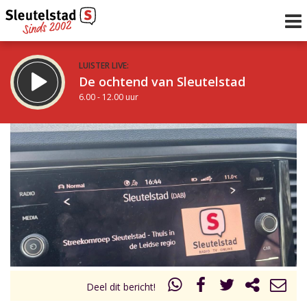
LUISTER LIVE:
De ochtend van Sleutelstad
6.00 - 12.00 uur
STRAKS:
De middag van Sleutelstad
12.00 - 18.00 uur
uur 1 van 0
Vorig uur
Volgend uur
Inklappen
Deel dit bericht!