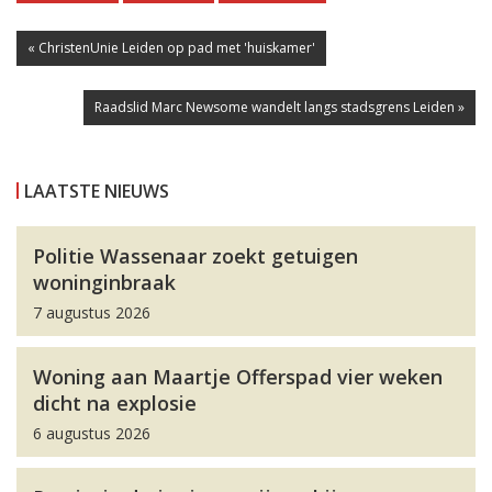
« ChristenUnie Leiden op pad met 'huiskamer'
Raadslid Marc Newsome wandelt langs stadsgrens Leiden »
LAATSTE NIEUWS
Politie Wassenaar zoekt getuigen
woninginbraak
7 augustus 2026
Woning aan Maartje Offerspad vier weken
dicht na explosie
6 augustus 2026