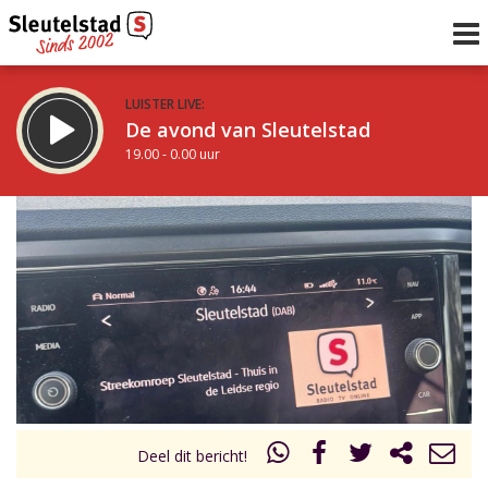
LUISTER LIVE:
De avond van Sleutelstad
19.00 - 0.00 uur
STRAKS:
De nacht van Sleutelstad
0.00 - 6.00 uur
uur 1 van 0
Vorig uur
Volgend uur
Inklappen
Deel dit bericht!