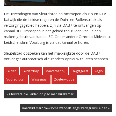
De uitzendingen van Sleutelstad en omroepen als Bo en RTV
Katwijk die de Leidse regio en de Duin- en Bollenstreek als
verzorgingsgebied hebben, zijn via DAB+ te ontvangen op
kanaal 9D. Omroepen in het gebied ten zuiden van Leiden
maken gebruik van kanaal 5C. Onder andere Omroep Midvliet uit
Leidschendam-Voorburg is via dat kanaal te horen.
Sleutelstad opzoeken kan het makkelijkste door de DAB+
ontvanger automatisch alle zenders opnieuw te laten scannen.
Leiden
Leiderdorp
Maatschappij
Oegstgeest
Regio
Voorschoten
Wassenaar
Zoeterwoude
« ChristenUnie Leiden op pad met 'huiskamer'
Raadslid Marc Newsome wandelt langs stadsgrens Leiden »