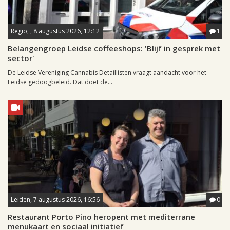
Regio, , 8 augustus 2026, 12:12
1
Belangengroep Leidse coffeeshops: 'Blijf in gesprek met
sector'
De Leidse Vereniging Cannabis Detaillisten vraagt aandacht voor het
Leidse gedoogbeleid. Dat doet de...
Leiden, 7 augustus 2026, 16:56
0
Restaurant Porto Pino heropent met mediterrane
menukaart en sociaal initiatief