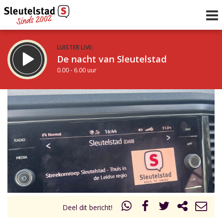
LUISTER LIVE:
De nacht van Sleutelstad
0.00 - 6.00 uur
STRAKS:
De ochtend van Sleutelstad
6.00 - 12.00 uur
uur 1 van 0
Vorig uur
Volgend uur
Inklappen
Deel dit bericht!