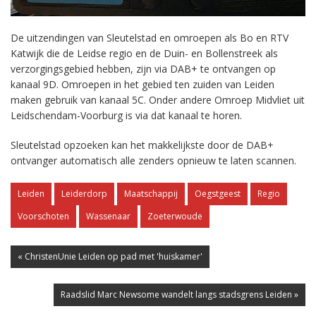
De uitzendingen van Sleutelstad en omroepen als Bo en RTV
Katwijk die de Leidse regio en de Duin- en Bollenstreek als
verzorgingsgebied hebben, zijn via DAB+ te ontvangen op
kanaal 9D. Omroepen in het gebied ten zuiden van Leiden
maken gebruik van kanaal 5C. Onder andere Omroep Midvliet uit
Leidschendam-Voorburg is via dat kanaal te horen.
Sleutelstad opzoeken kan het makkelijkste door de DAB+
ontvanger automatisch alle zenders opnieuw te laten scannen.
Leiden
Leiderdorp
Maatschappij
Oegstgeest
Regio
Voorschoten
Wassenaar
Zoeterwoude
« ChristenUnie Leiden op pad met 'huiskamer'
Raadslid Marc Newsome wandelt langs stadsgrens Leiden »