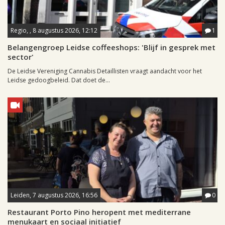
Regio, , 8 augustus 2026, 12:12
1
Belangengroep Leidse coffeeshops: 'Blijf in gesprek met
sector'
De Leidse Vereniging Cannabis Detaillisten vraagt aandacht voor het
Leidse gedoogbeleid. Dat doet de...
Leiden, 7 augustus 2026, 16:56
0
Restaurant Porto Pino heropent met mediterrane
menukaart en sociaal initiatief