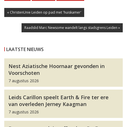
« ChristenUnie Leiden op pad met 'huiskamer'
Raadslid Marc Newsome wandelt langs stadsgrens Leiden »
LAATSTE NIEUWS
Nest Aziatische Hoornaar gevonden in
Voorschoten
7 augustus 2026
Leids Carillon speelt Earth & Fire ter ere
van overleden Jerney Kaagman
7 augustus 2026