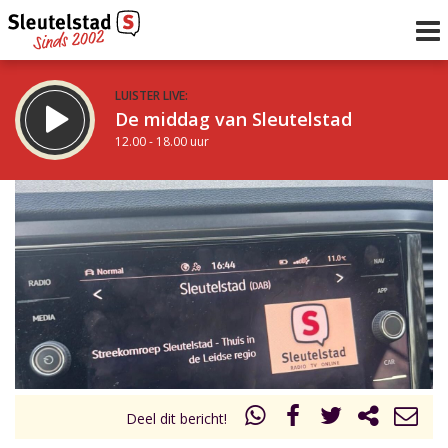
LUISTER LIVE:
De middag van Sleutelstad
12.00 - 18.00 uur
STRAKS:
De vrijdagavond met Keanu
18.00 - 19.00 uur
uur 1 van 0
Vorig uur
Volgend uur
Inklappen
Deel dit bericht!