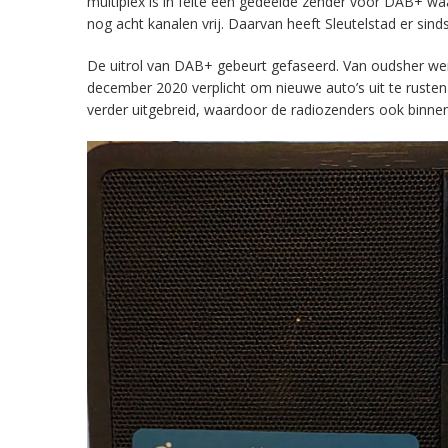
multiplex is in feite een gedeelde zender voor DAB+ w
nog acht kanalen vrij. Daarvan heeft Sleutelstad er sind
De uitrol van DAB+ gebeurt gefaseerd. Van oudsher werd 
december 2020 verplicht om nieuwe auto’s uit te rust
verder uitgebreid, waardoor de radiozenders ook binnens