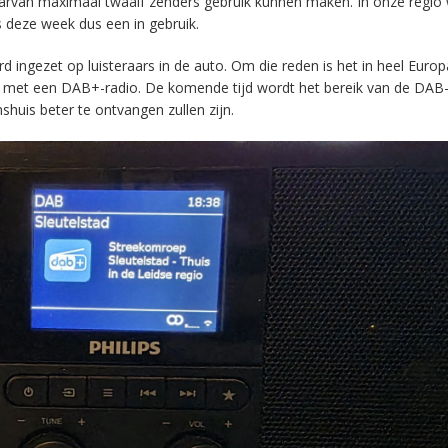
aarvan maximaal twaalf zenders gebruik kunnen maken. In onze regio
s deze week dus een in gebruik.
ingezet op luisteraars in de auto. Om die reden is het in heel Europ
en met een DAB+-radio. De komende tijd wordt het bereik van de DAB
huis beter te ontvangen zullen zijn.