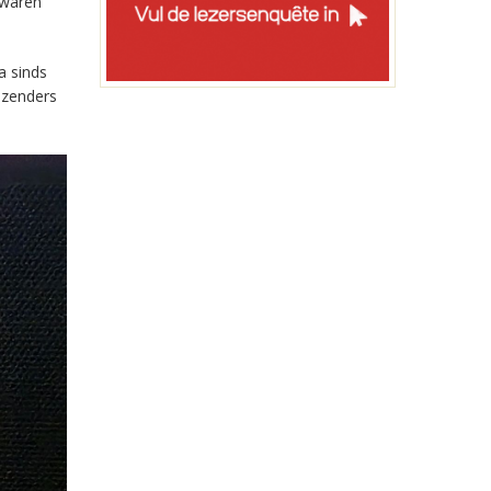
 waren
a sinds
-zenders