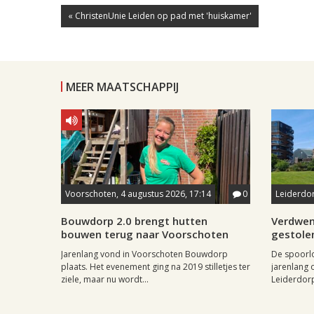
« ChristenUnie Leiden op pad met 'huiskamer'
MEER MAATSCHAPPIJ
Voorschoten, 4 augustus 2026, 17:14
0
Leiderdor
Bouwdorp 2.0 brengt hutten
Verdwen
bouwen terug naar Voorschoten
gestole
Jarenlang vond in Voorschoten Bouwdorp
De spoorl
plaats. Het evenement ging na 2019 stilletjes ter
jarenlang 
ziele, maar nu wordt...
Leiderdorp 