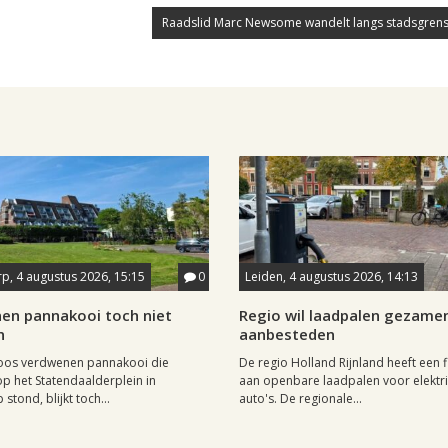
Raadslid Marc Newsome wandelt langs stadsgrens
p, 4 augustus 2026, 15:15
0
Leiden, 4 augustus 2026, 14:13
en pannakooi toch niet
Regio wil laadpalen gezamen
n
aanbesteden
oos verdwenen pannakooi die
De regio Holland Rijnland heeft een fl
op het Statendaalderplein in
aan openbare laadpalen voor elektr
stond, blijkt toch...
auto's. De regionale...