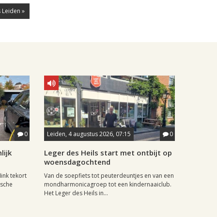
 Leiden »
0
Leiden, 4 augustus 2026, 07:15
0
lijk
Leger des Heils start met ontbijt op
woensdagochtend
ink tekort
Van de soepfiets tot peuterdeuntjes en van een
ische
mondharmonicagroep tot een kindernaaiclub.
Het Leger des Heils in...