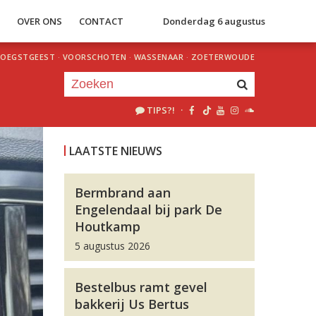
S
OVER ONS
CONTACT
Donderdag 6 augustus
OEGSTGEEST
·
VOORSCHOTEN
·
WASSENAAR
·
ZOETERWOUDE
TIPS?!
·
Je luistert nu naar
uur 1 van 0
LAATSTE NIEUWS
«
Vorig uur
Volgend uur
»
Bermbrand aan
Engelendaal bij park De
Houtkamp
5 augustus 2026
Bestelbus ramt gevel
bakkerij Us Bertus