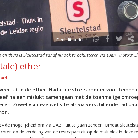
Deel dit bericht!
o en thuis is Sleutelstad vanaf nu ook te beluisteren via DAB+. (Foto's: S
tale) ether
aard
eer uit in de ether. Nadat de streekzender voor Leiden 
leef na een mislukt samengaan met de toenmalige omroep
eren. Zowel via deze website als via verschillende radioa
men.
24 de mogelijkheid om via DAB+ uit te gaan zenden. Omdat Sleutelst
en op de verdeling van de restcapaciteit op de multiplex in deze re