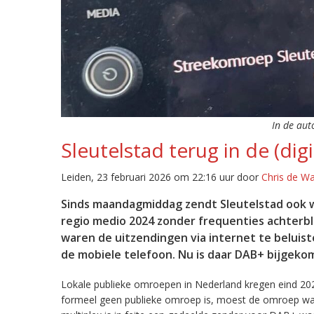
In de aut
Sleutelstad terug in de (digi
Leiden, 23 februari 2026 om 22:16 uur door
Chris de W
Sinds maandagmiddag zendt Sleutelstad ook w
regio medio 2024 zonder frequenties achterb
waren de uitzendingen via internet te beluist
de mobiele telefoon. Nu is daar DAB+ bijgeko
Lokale publieke omroepen in Nederland kregen eind 20
formeel geen publieke omroep is, moest de omroep wacht