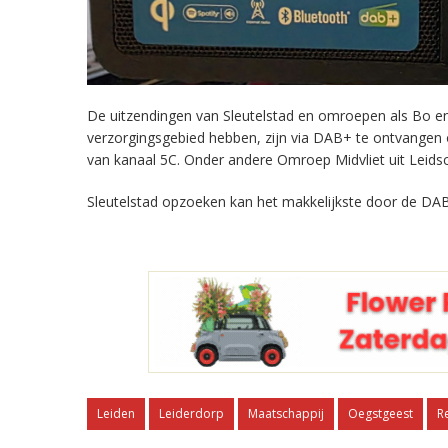
De uitzendingen van Sleutelstad en omroepen als Bo en 
verzorgingsgebied hebben, zijn via DAB+ te ontvangen
van kanaal 5C. Onder andere Omroep Midvliet uit Leids
Sleutelstad opzoeken kan het makkelijkste door de DAB
Leiden
Leiderdorp
Maatschappij
Oegstgeest
R