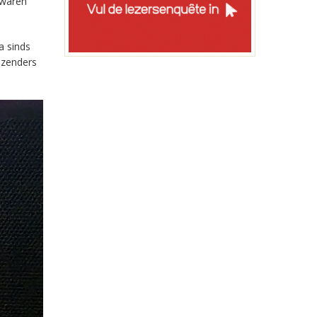
 waren
a sinds
-zenders