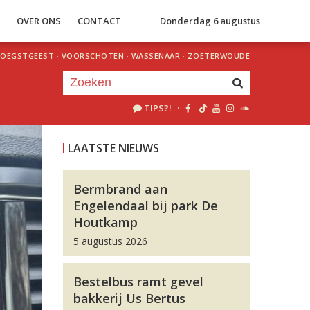
S
OVER ONS
CONTACT
Donderdag 6 augustus
OEGSTGEEST
·
VOORSCHOTEN
·
WASSENAAR
·
ZOETERWOUDE
TIPS?!
·
Je luistert nu naar
uur 1 van 0
LAATSTE NIEUWS
«
Vorig uur
Volgend uur
»
Bermbrand aan
Engelendaal bij park De
Houtkamp
5 augustus 2026
Bestelbus ramt gevel
bakkerij Us Bertus