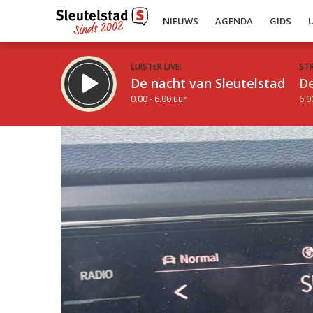
NIEUWS
AGENDA
GIDS
LUISTER LIVE:
ST
De nacht van Sleutelstad
De
0.00 - 6.00 uur
6.0
Inklappen