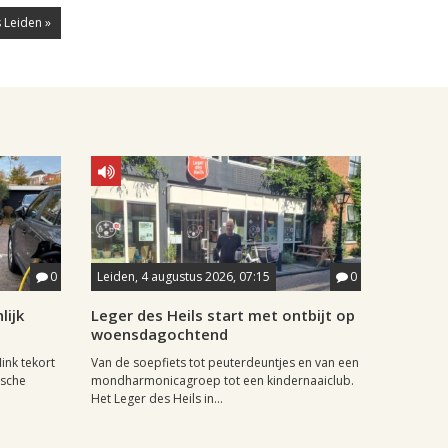
 Leiden »
0
Leiden, 4 augustus 2026, 07:15
0
lijk
Leger des Heils start met ontbijt op
woensdagochtend
ink tekort
Van de soepfiets tot peuterdeuntjes en van een
ische
mondharmonicagroep tot een kindernaaiclub.
Het Leger des Heils in...