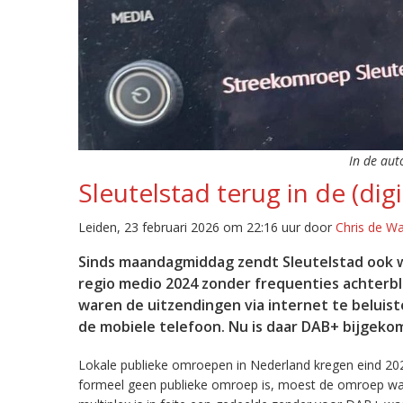
In de aut
Sleutelstad terug in de (digi
Leiden, 23 februari 2026 om 22:16 uur door
Chris de W
Sinds maandagmiddag zendt Sleutelstad ook w
regio medio 2024 zonder frequenties achterb
waren de uitzendingen via internet te beluist
de mobiele telefoon. Nu is daar DAB+ bijgeko
Lokale publieke omroepen in Nederland kregen eind 20
formeel geen publieke omroep is, moest de omroep wacht