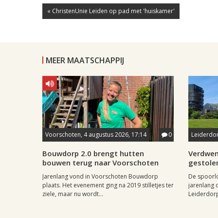
« ChristenUnie Leiden op pad met 'huiskamer'
MEER MAATSCHAPPIJ
Voorschoten, 4 augustus 2026, 17:14
0
Leiderdor
Bouwdorp 2.0 brengt hutten
Verdwen
bouwen terug naar Voorschoten
gestole
Jarenlang vond in Voorschoten Bouwdorp
De spoorl
plaats. Het evenement ging na 2019 stilletjes ter
jarenlang 
ziele, maar nu wordt...
Leiderdorp 