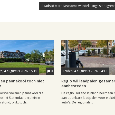
Raadslid Marc Newsome wandelt langs stadsgrens
p, 4 augustus 2026, 15:15
0
Leiden, 4 augustus 2026, 14:13
en pannakooi toch niet
Regio wil laadpalen gezamen
n
aanbesteden
oos verdwenen pannakooi die
De regio Holland Rijnland heeft een fl
op het Statendaalderplein in
aan openbare laadpalen voor elektr
stond, blijkt toch...
auto's. De regionale...