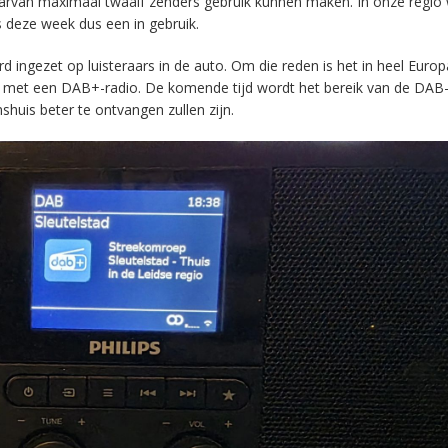
aarvan maximaal twaalf zenders gebruik kunnen maken. In onze regio
s deze week dus een in gebruik.
ingezet op luisteraars in de auto. Om die reden is het in heel Europ
en met een DAB+-radio. De komende tijd wordt het bereik van de DAB
huis beter te ontvangen zullen zijn.