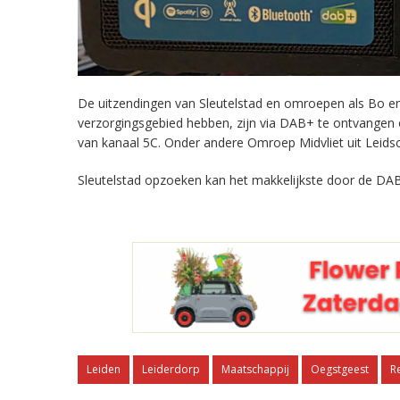
De uitzendingen van Sleutelstad en omroepen als Bo en 
verzorgingsgebied hebben, zijn via DAB+ te ontvangen
van kanaal 5C. Onder andere Omroep Midvliet uit Leids
Sleutelstad opzoeken kan het makkelijkste door de DAB
Leiden
Leiderdorp
Maatschappij
Oegstgeest
R