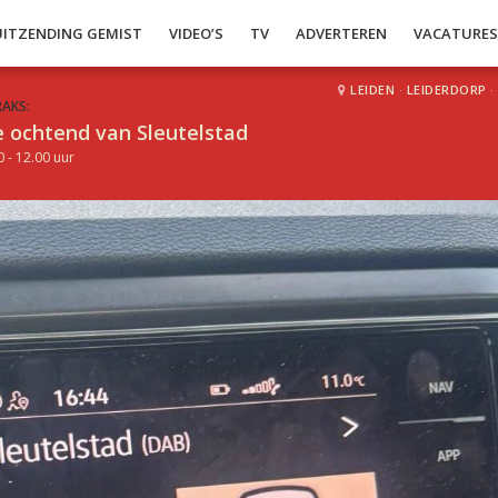
UITZENDING GEMIST
VIDEO’S
TV
ADVERTEREN
VACATURE
LEIDEN
·
LEIDERDORP
·
RAKS:
 ochtend van Sleutelstad
0 - 12.00 uur