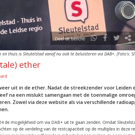
Deel dit bericht!
o en thuis is Sleutelstad vanaf nu ook te beluisteren via DAB+. (Foto's: S
tale) ether
aard
eer uit in de ether. Nadat de streekzender voor Leiden 
leef na een mislukt samengaan met de toenmalige omroep
eren. Zowel via deze website als via verschillende radioa
men.
24 de mogelijkheid om via DAB+ uit te gaan zenden. Omdat Sleutelst
en op de verdeling van de restcapaciteit op de multiplex in deze re