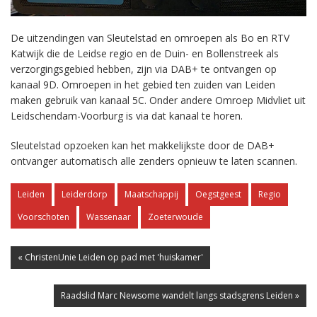
De uitzendingen van Sleutelstad en omroepen als Bo en RTV
Katwijk die de Leidse regio en de Duin- en Bollenstreek als
verzorgingsgebied hebben, zijn via DAB+ te ontvangen op
kanaal 9D. Omroepen in het gebied ten zuiden van Leiden
maken gebruik van kanaal 5C. Onder andere Omroep Midvliet uit
Leidschendam-Voorburg is via dat kanaal te horen.
Sleutelstad opzoeken kan het makkelijkste door de DAB+
ontvanger automatisch alle zenders opnieuw te laten scannen.
Leiden
Leiderdorp
Maatschappij
Oegstgeest
Regio
Voorschoten
Wassenaar
Zoeterwoude
« ChristenUnie Leiden op pad met 'huiskamer'
Raadslid Marc Newsome wandelt langs stadsgrens Leiden »