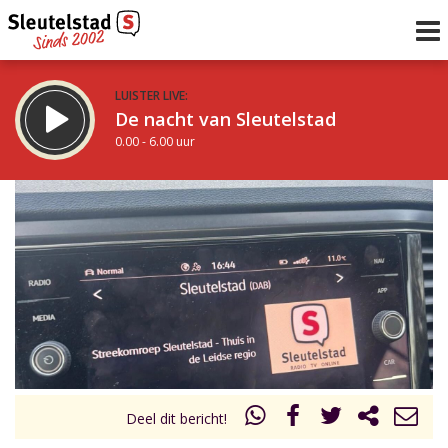
LUISTER LIVE:
De nacht van Sleutelstad
0.00 - 6.00 uur
STRAKS:
De ochtend van Sleutelstad
6.00 - 12.00 uur
uur 1 van 0
Vorig uur
Volgend uur
Inklappen
Deel dit bericht!