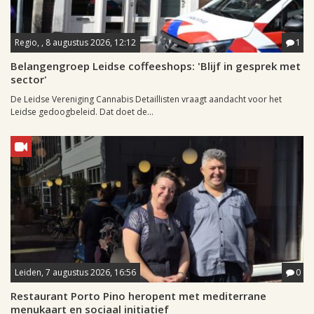
Regio, , 8 augustus 2026, 12:12
1
Belangengroep Leidse coffeeshops: 'Blijf in gesprek met
sector'
De Leidse Vereniging Cannabis Detaillisten vraagt aandacht voor het
Leidse gedoogbeleid. Dat doet de...
Leiden, 7 augustus 2026, 16:56
0
Restaurant Porto Pino heropent met mediterrane
menukaart en sociaal initiatief