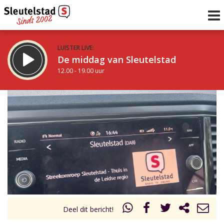
LUISTER LIVE:
De middag van Sleutelstad
12.00 - 19.00 uur
STRAKS:
De avond van Sleutelstad
19.00 - 22.00 uur
uur 1 van 0
Vorig uur
Volgend uur
Inklappen
Deel dit bericht!