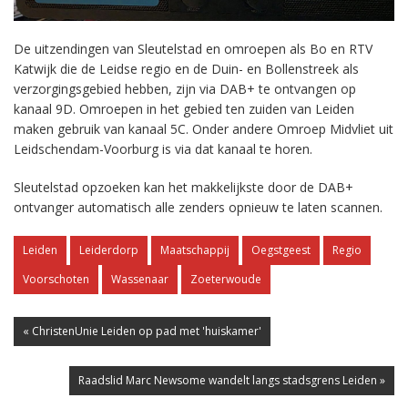
De uitzendingen van Sleutelstad en omroepen als Bo en RTV
Katwijk die de Leidse regio en de Duin- en Bollenstreek als
verzorgingsgebied hebben, zijn via DAB+ te ontvangen op
kanaal 9D. Omroepen in het gebied ten zuiden van Leiden
maken gebruik van kanaal 5C. Onder andere Omroep Midvliet uit
Leidschendam-Voorburg is via dat kanaal te horen.
Sleutelstad opzoeken kan het makkelijkste door de DAB+
ontvanger automatisch alle zenders opnieuw te laten scannen.
Leiden
Leiderdorp
Maatschappij
Oegstgeest
Regio
Voorschoten
Wassenaar
Zoeterwoude
« ChristenUnie Leiden op pad met 'huiskamer'
Raadslid Marc Newsome wandelt langs stadsgrens Leiden »