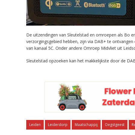
De uitzendingen van Sleutelstad en omroepen als Bo en 
verzorgingsgebied hebben, zijn via DAB+ te ontvangen
van kanaal 5C. Onder andere Omroep Midvliet uit Leids
Sleutelstad opzoeken kan het makkelijkste door de DAB
Leiden
Leiderdorp
Maatschappij
Oegstgeest
R