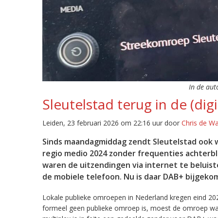
In de aut
Sleutelstad terug in de (digi
Leiden, 23 februari 2026 om 22:16 uur door
Chris de W
Sinds maandagmiddag zendt Sleutelstad ook w
regio medio 2024 zonder frequenties achterb
waren de uitzendingen via internet te beluist
de mobiele telefoon. Nu is daar DAB+ bijgeko
Lokale publieke omroepen in Nederland kregen eind 20
formeel geen publieke omroep is, moest de omroep wacht