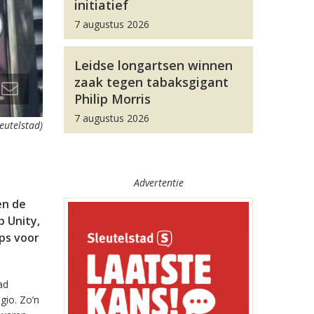
initiatief
7 augustus 2026
Leidse longartsen winnen
zaak tegen tabaksgigant
Philip Morris
7 augustus 2026
leutelstad)
Advertentie
en de
 Unity,
pps voor
ad
gio. Zo’n