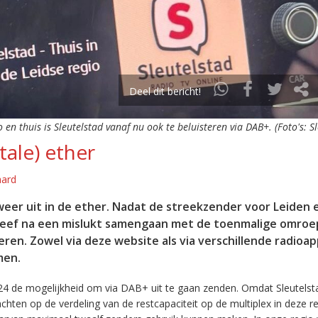
Deel dit bericht!
o en thuis is Sleutelstad vanaf nu ook te beluisteren via DAB+. (Foto's: S
tale) ether
aard
eer uit in de ether. Nadat de streekzender voor Leiden 
leef na een mislukt samengaan met de toenmalige omroep
eren. Zowel via deze website als via verschillende radioa
men.
24 de mogelijkheid om via DAB+ uit te gaan zenden. Omdat Sleutelst
en op de verdeling van de restcapaciteit op de multiplex in deze re