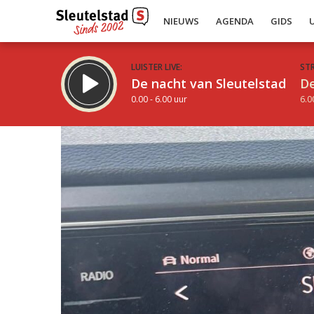
NIEUWS
AGENDA
GIDS
LUISTER LIVE:
ST
De nacht van Sleutelstad
De
0.00 - 6.00 uur
6.0
Inklappen