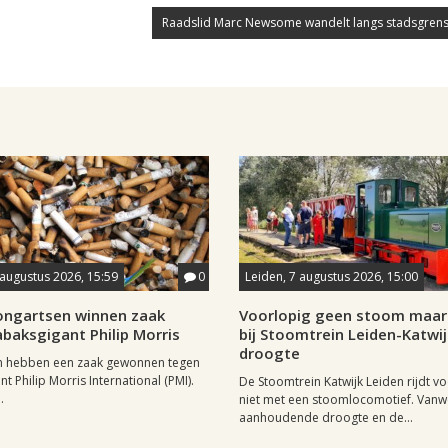
Raadslid Marc Newsome wandelt langs stadsgrens
 augustus 2026, 15:59
0
Leiden, 7 augustus 2026, 15:00
longartsen winnen zaak
Voorlopig geen stoom maar 
baksgigant Philip Morris
bij Stoomtrein Leiden-Katwi
droogte
n hebben een zaak gewonnen tegen
t Philip Morris International (PMI).
De Stoomtrein Katwijk Leiden rijdt v
.
niet met een stoomlocomotief. Van
aanhoudende droogte en de...