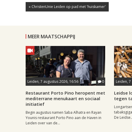
« ChristenUnie Leiden op pad met 'huiskamer'
MEER MAATSCHAPPIJ
Leiden, 7 augustus 2026, 16:56
0
Leiden, 7
Restaurant Porto Pino heropent met
Leidse 
mediterrane menukaart en sociaal
tegen ta
initiatief
Longartse
tabaksgigan
Begin augustus namen Saba Alhatra en Rayan
De Leidse..
Younis restaurant Porto Pino aan de Haven in
Leiden over van de...