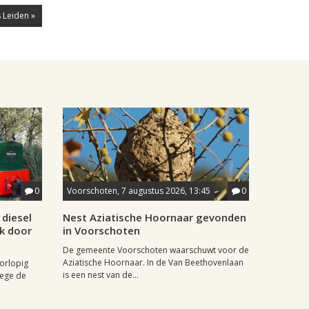
 Leiden »
0
Voorschoten, 7 augustus 2026, 13:45
0
diesel
Nest Aziatische Hoornaar gevonden
jk door
in Voorschoten
De gemeente Voorschoten waarschuwt voor de
Aziatische Hoornaar. In de Van Beethovenlaan
oorlopig
is een nest van de...
wege de