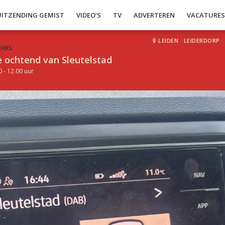
UITZENDING GEMIST
VIDEO’S
TV
ADVERTEREN
VACATURE
LEIDEN
·
LEIDERDORP
·
RAKS:
 ochtend van Sleutelstad
0 - 12.00 uur