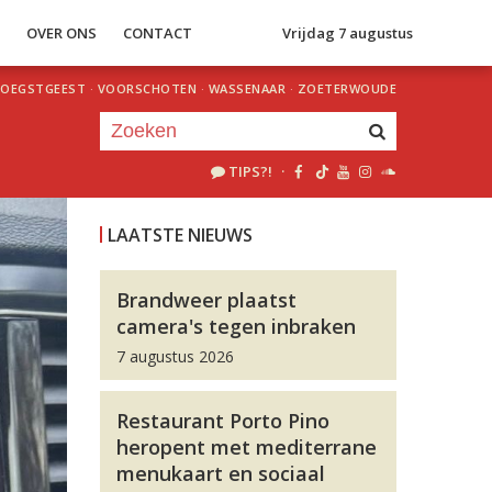
S
OVER ONS
CONTACT
Vrijdag 7 augustus
OEGSTGEEST
·
VOORSCHOTEN
·
WASSENAAR
·
ZOETERWOUDE
TIPS?!
·
Je luistert nu naar
uur 1 van 0
LAATSTE NIEUWS
«
Vorig uur
Volgend uur
»
Brandweer plaatst
camera's tegen inbraken
7 augustus 2026
Restaurant Porto Pino
heropent met mediterrane
menukaart en sociaal