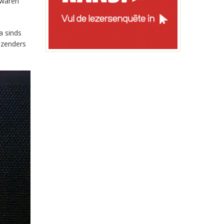
 waren
a sinds
-zenders