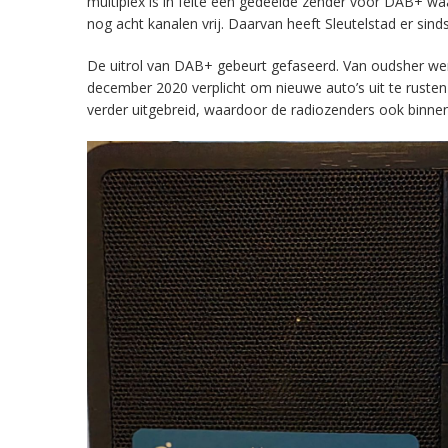
multiplex is in feite een gedeelde zender voor DAB+ w
nog acht kanalen vrij. Daarvan heeft Sleutelstad er sind
De uitrol van DAB+ gebeurt gefaseerd. Van oudsher werd 
december 2020 verplicht om nieuwe auto’s uit te rust
verder uitgebreid, waardoor de radiozenders ook binnens