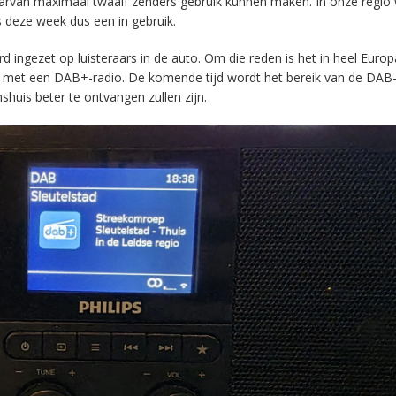
aarvan maximaal twaalf zenders gebruik kunnen maken. In onze regio
s deze week dus een in gebruik.
ingezet op luisteraars in de auto. Om die reden is het in heel Europ
en met een DAB+-radio. De komende tijd wordt het bereik van de DAB
huis beter te ontvangen zullen zijn.