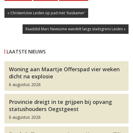
« ChristenUnie Leiden op pad met 'huiskamer'
Raadslid Marc Newsome wandelt langs stadsgrens Leiden »
LAATSTE NIEUWS
Woning aan Maartje Offerspad vier weken
dicht na explosie
6 augustus 2026
Provincie dreigt in te grijpen bij opvang
statushouders Oegstgeest
6 augustus 2026