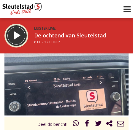
LUISTER LIVE:
De ochtend van Sleutelstad
6.00 - 12.00 uur
STRAKS:
De middag van Sleutelstad
12.00 - 18.00 uur
uur 1 van 0
Vorig uur
Volgend uur
Inklappen
Deel dit bericht!