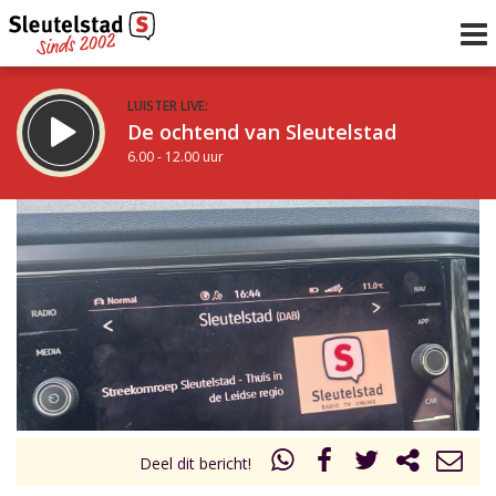
LUISTER LIVE:
De ochtend van Sleutelstad
6.00 - 12.00 uur
STRAKS:
De middag van Sleutelstad
12.00 - 18.00 uur
uur 1 van 0
Vorig uur
Volgend uur
Inklappen
Deel dit bericht!