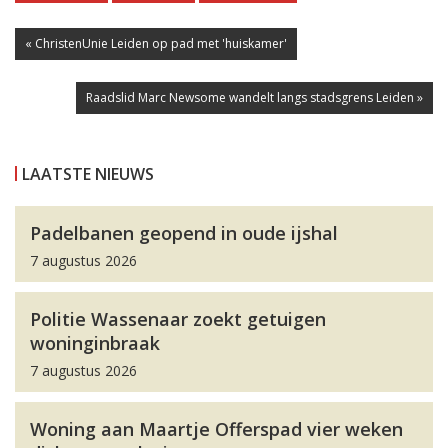
« ChristenUnie Leiden op pad met 'huiskamer'
Raadslid Marc Newsome wandelt langs stadsgrens Leiden »
LAATSTE NIEUWS
Padelbanen geopend in oude ijshal
7 augustus 2026
Politie Wassenaar zoekt getuigen
woninginbraak
7 augustus 2026
Woning aan Maartje Offerspad vier weken