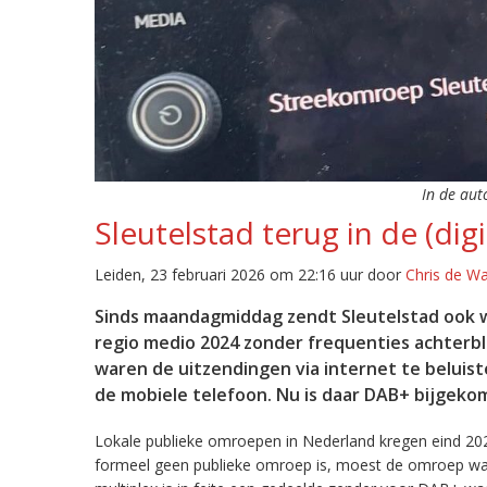
In de aut
Sleutelstad terug in de (digi
Leiden, 23 februari 2026 om 22:16 uur door
Chris de W
Sinds maandagmiddag zendt Sleutelstad ook w
regio medio 2024 zonder frequenties achterb
waren de uitzendingen via internet te beluist
de mobiele telefoon. Nu is daar DAB+ bijgeko
Lokale publieke omroepen in Nederland kregen eind 20
formeel geen publieke omroep is, moest de omroep wacht