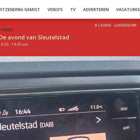
UITZENDING GEMIST
VIDEO’S
TV
ADVERTEREN
VACATURE
LEIDEN
·
LEIDERDORP
·
STRAKS:
De avond van Sleutelstad
18.00 - 19.00 uur