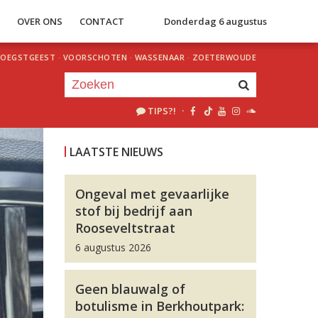
S
OVER ONS
CONTACT
Donderdag 6 augustus
OEGSTGEEST
·
VOORSCHOTEN
·
WASSENAAR
·
ZOETERWOUDE
TIPS?!
·
Je luistert nu naar
uur 1 van 0
LAATSTE NIEUWS
«
Vorig uur
Volgend uur
»
Ongeval met gevaarlijke
stof bij bedrijf aan
Rooseveltstraat
6 augustus 2026
Geen blauwalg of
botulisme in Berkhoutpark: