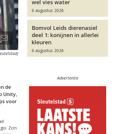
wel vies water
6 augustus 2026
Bomvol Leids dierenasiel
deel 1: konijnen in allerlei
kleuren
6 augustus 2026
leutelstad)
Advertentie
en de
 Unity,
pps voor
ad
gio. Zo’n