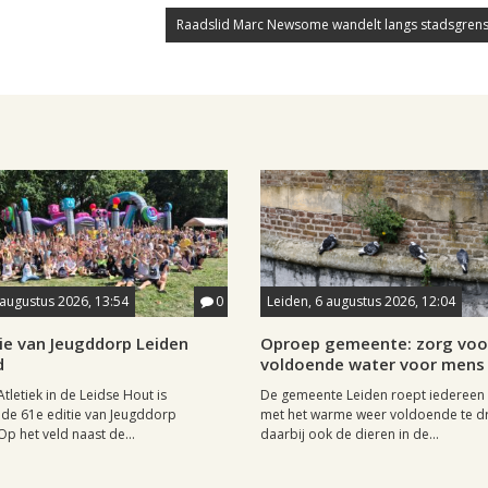
Raadslid Marc Newsome wandelt langs stadsgrens
 augustus 2026, 13:54
0
Leiden, 6 augustus 2026, 12:04
ie van Jeugddorp Leiden
Oproep gemeente: zorg voo
d
voldoende water voor mens 
Atletiek in de Leidse Hout is
De gemeente Leiden roept iedereen
de 61e editie van Jeugddorp
met het warme weer voldoende te dr
p het veld naast de...
daarbij ook de dieren in de...