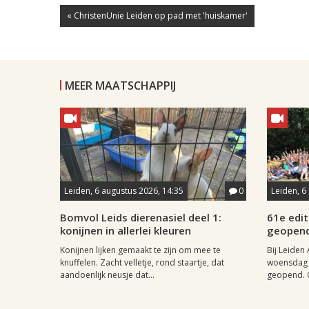
« ChristenUnie Leiden op pad met 'huiskamer'
MEER MAATSCHAPPIJ
Leiden, 6 augustus 2026, 14:35
0
Leiden, 6
Bomvol Leids dierenasiel deel 1:
61e edit
konijnen in allerlei kleuren
geopen
Konijnen lijken gemaakt te zijn om mee te
Bij Leiden 
knuffelen. Zacht velletje, rond staartje, dat
woensdag 
aandoenlijk neusje dat...
geopend. O