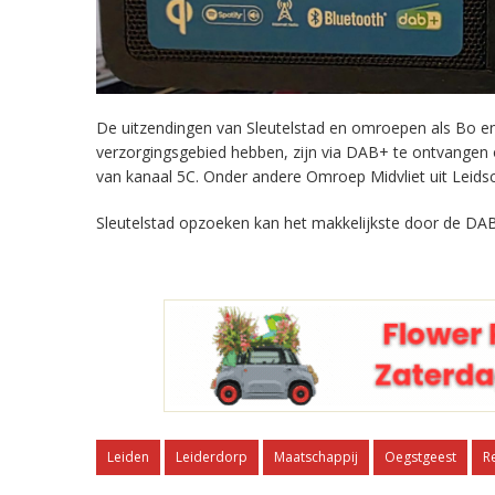
De uitzendingen van Sleutelstad en omroepen als Bo en 
verzorgingsgebied hebben, zijn via DAB+ te ontvangen
van kanaal 5C. Onder andere Omroep Midvliet uit Leids
Sleutelstad opzoeken kan het makkelijkste door de DAB
Leiden
Leiderdorp
Maatschappij
Oegstgeest
R