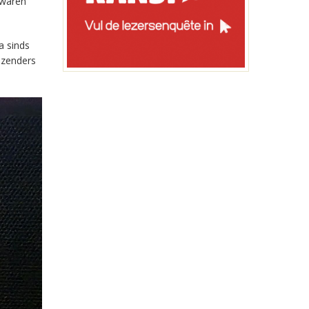
 waren
a sinds
-zenders