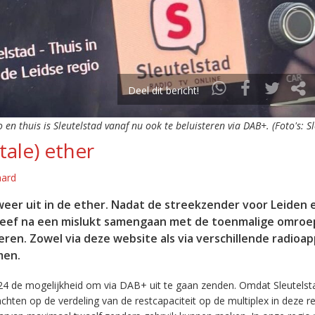
Deel dit bericht!
o en thuis is Sleutelstad vanaf nu ook te beluisteren via DAB+. (Foto's: S
tale) ether
aard
eer uit in de ether. Nadat de streekzender voor Leiden 
leef na een mislukt samengaan met de toenmalige omroep
eren. Zowel via deze website als via verschillende radioa
men.
24 de mogelijkheid om via DAB+ uit te gaan zenden. Omdat Sleutelst
en op de verdeling van de restcapaciteit op de multiplex in deze re