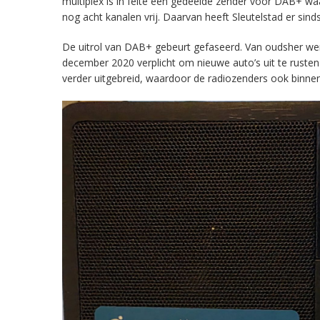
multiplex is in feite een gedeelde zender voor DAB+ w
nog acht kanalen vrij. Daarvan heeft Sleutelstad er sind
De uitrol van DAB+ gebeurt gefaseerd. Van oudsher werd 
december 2020 verplicht om nieuwe auto’s uit te rust
verder uitgebreid, waardoor de radiozenders ook binnens