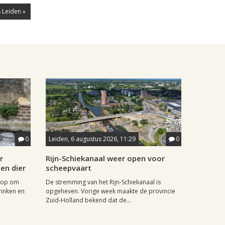
 Leiden »
0
Leiden, 6 augustus 2026, 11:29
0
r
Rijn-Schiekanaal weer open voor
en dier
scheepvaart
 op om
De stremming van het Rijn-Schiekanaal is
inken en
opgeheven. Vorige week maakte de provincie
Zuid-Holland bekend dat de...