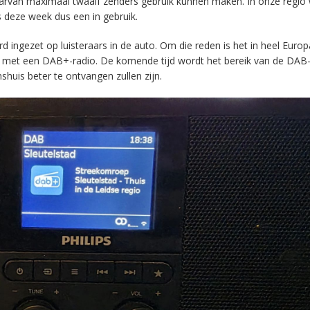
aarvan maximaal twaalf zenders gebruik kunnen maken. In onze regio
s deze week dus een in gebruik.
ingezet op luisteraars in de auto. Om die reden is het in heel Europ
en met een DAB+-radio. De komende tijd wordt het bereik van de DAB
huis beter te ontvangen zullen zijn.