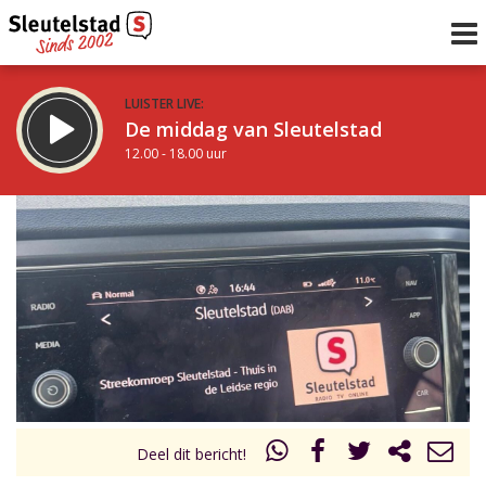
LUISTER LIVE:
De middag van Sleutelstad
12.00 - 18.00 uur
STRAKS:
De avond van Sleutelstad
18.00 - 19.00 uur
uur 1 van 0
Vorig uur
Volgend uur
Inklappen
Deel dit bericht!