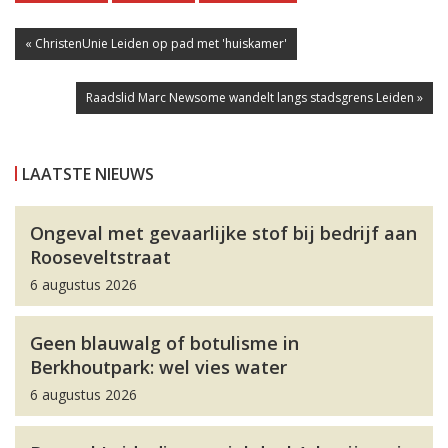
« ChristenUnie Leiden op pad met 'huiskamer'
Raadslid Marc Newsome wandelt langs stadsgrens Leiden »
LAATSTE NIEUWS
Ongeval met gevaarlijke stof bij bedrijf aan
Rooseveltstraat
6 augustus 2026
Geen blauwalg of botulisme in
Berkhoutpark: wel vies water
6 augustus 2026