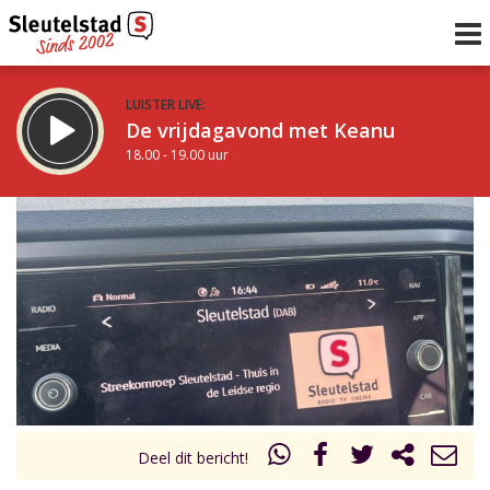
LUISTER LIVE:
De vrijdagavond met Keanu
18.00 - 19.00 uur
STRAKS:
De Vrijdagavond met Gijs
19.00 - 21.00 uur
uur 1 van 0
Vorig uur
Volgend uur
Inklappen
Deel dit bericht!