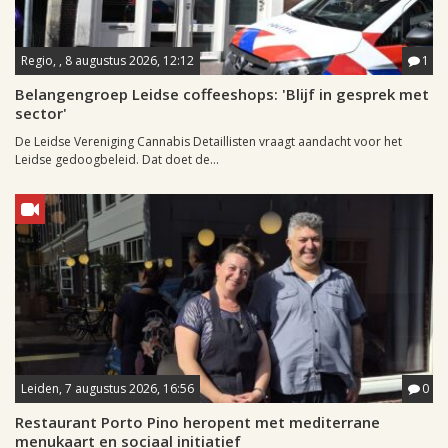
Regio, , 8 augustus 2026, 12:12
1
Belangengroep Leidse coffeeshops: 'Blijf in gesprek met
sector'
De Leidse Vereniging Cannabis Detaillisten vraagt aandacht voor het
Leidse gedoogbeleid. Dat doet de...
Leiden, 7 augustus 2026, 16:56
0
Restaurant Porto Pino heropent met mediterrane
menukaart en sociaal initiatief