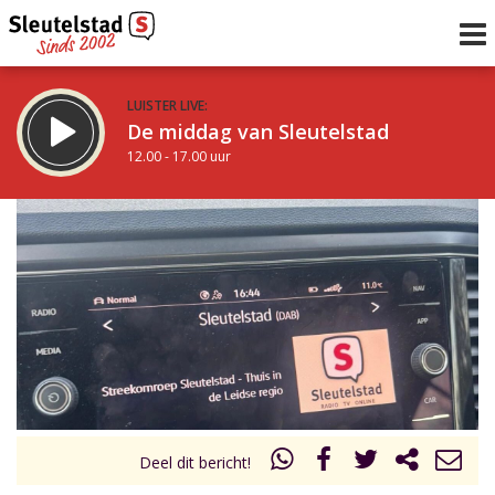
LUISTER LIVE:
De middag van Sleutelstad
12.00 - 17.00 uur
STRAKS:
Sleutelstad 30
17.00 - 19.00 uur
uur 1 van 0
Vorig uur
Volgend uur
Inklappen
Deel dit bericht!