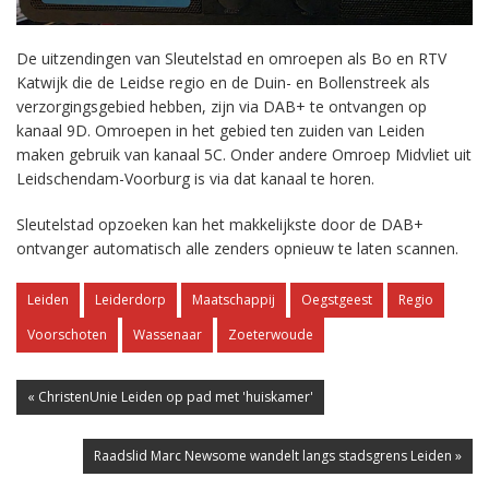
De uitzendingen van Sleutelstad en omroepen als Bo en RTV
Katwijk die de Leidse regio en de Duin- en Bollenstreek als
verzorgingsgebied hebben, zijn via DAB+ te ontvangen op
kanaal 9D. Omroepen in het gebied ten zuiden van Leiden
maken gebruik van kanaal 5C. Onder andere Omroep Midvliet uit
Leidschendam-Voorburg is via dat kanaal te horen.
Sleutelstad opzoeken kan het makkelijkste door de DAB+
ontvanger automatisch alle zenders opnieuw te laten scannen.
Leiden
Leiderdorp
Maatschappij
Oegstgeest
Regio
Voorschoten
Wassenaar
Zoeterwoude
« ChristenUnie Leiden op pad met 'huiskamer'
Raadslid Marc Newsome wandelt langs stadsgrens Leiden »