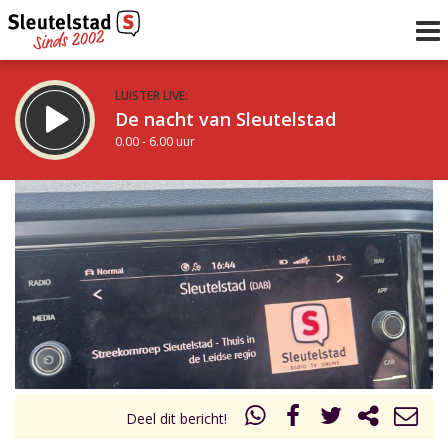
LUISTER LIVE:
De nacht van Sleutelstad
0.00 - 6.00 uur
STRAKS:
De ochtend van Sleutelstad
6.00 - 12.00 uur
uur 1 van 0
Vorig uur
Volgend uur
Inklappen
Deel dit bericht!