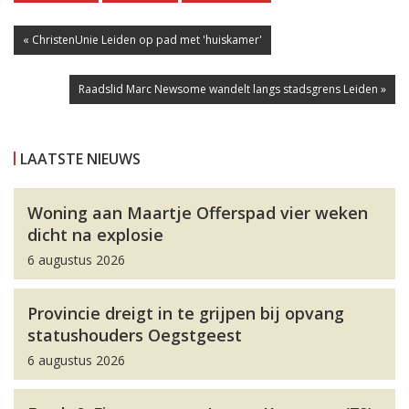
« ChristenUnie Leiden op pad met 'huiskamer'
Raadslid Marc Newsome wandelt langs stadsgrens Leiden »
LAATSTE NIEUWS
Woning aan Maartje Offerspad vier weken
dicht na explosie
6 augustus 2026
Provincie dreigt in te grijpen bij opvang
statushouders Oegstgeest
6 augustus 2026