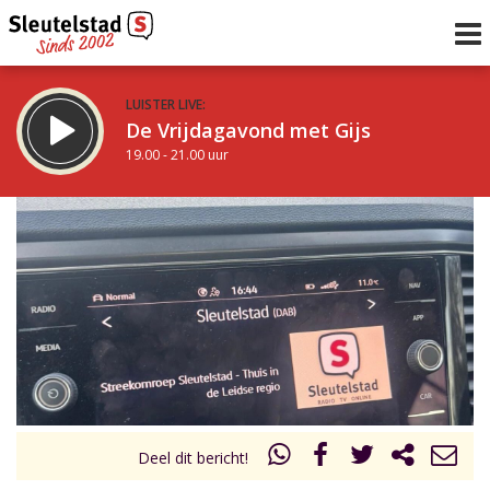
LUISTER LIVE:
De Vrijdagavond met Gijs
19.00 - 21.00 uur
STRAKS:
De avond van Sleutelstad
21.00 - 0.00 uur
uur 1 van 0
Vorig uur
Volgend uur
Inklappen
Deel dit bericht!