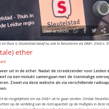
Deel dit bericht!
o en thuis is Sleutelstad vanaf nu ook te beluisteren via DAB+. (Foto's: S
tale) ether
aard
eer uit in de ether. Nadat de streekzender voor Leiden 
leef na een mislukt samengaan met de toenmalige omroep
eren. Zowel via deze website als via verschillende radioa
men.
24 de mogelijkheid om via DAB+ uit te gaan zenden. Omdat Sleutelst
en op de verdeling van de restcapaciteit op de multiplex in deze re