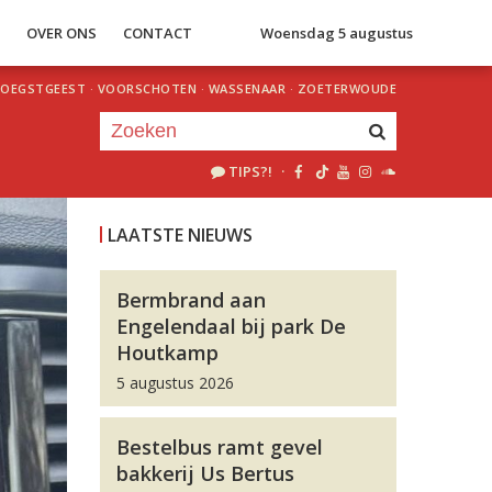
S
OVER ONS
CONTACT
Woensdag 5 augustus
OEGSTGEEST
·
VOORSCHOTEN
·
WASSENAAR
·
ZOETERWOUDE
TIPS?!
·
Je luistert nu naar
uur 1 van 0
LAATSTE NIEUWS
«
Vorig uur
Volgend uur
»
Bermbrand aan
Engelendaal bij park De
Houtkamp
5 augustus 2026
Bestelbus ramt gevel
bakkerij Us Bertus