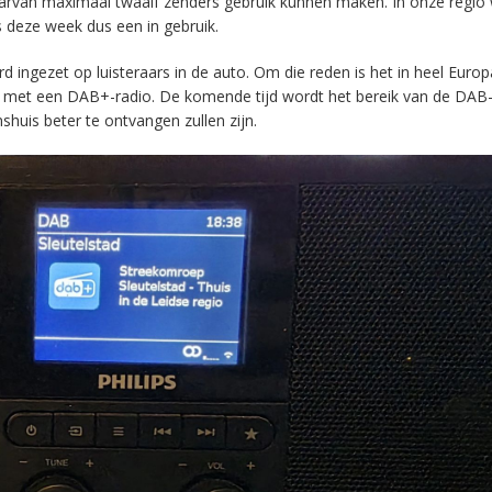
aarvan maximaal twaalf zenders gebruik kunnen maken. In onze regio
s deze week dus een in gebruik.
ingezet op luisteraars in de auto. Om die reden is het in heel Europ
en met een DAB+-radio. De komende tijd wordt het bereik van de DAB
huis beter te ontvangen zullen zijn.