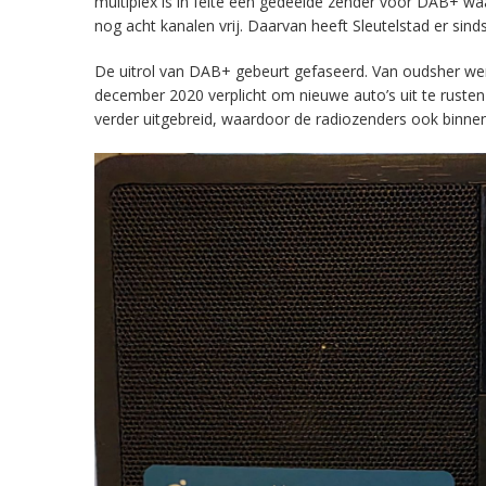
multiplex is in feite een gedeelde zender voor DAB+ w
nog acht kanalen vrij. Daarvan heeft Sleutelstad er sind
De uitrol van DAB+ gebeurt gefaseerd. Van oudsher werd 
december 2020 verplicht om nieuwe auto’s uit te rust
verder uitgebreid, waardoor de radiozenders ook binnens