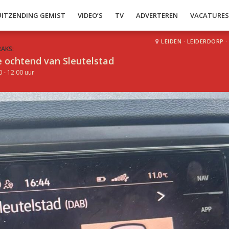
UITZENDING GEMIST
VIDEO’S
TV
ADVERTEREN
VACATURE
LEIDEN
·
LEIDERDORP
·
RAKS:
 ochtend van Sleutelstad
0 - 12.00 uur