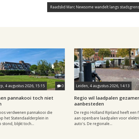
Raadslid Marc Newsome wandelt langs stadsgrens
p, 4 augustus 2026, 15:15
0
Leiden, 4 augustus 2026, 14:13
en pannakooi toch niet
Regio wil laadpalen gezamen
n
aanbesteden
oos verdwenen pannakooi die
De regio Holland Rijnland heeft een fl
op het Statendaalderplein in
aan openbare laadpalen voor elektr
stond, blijkt toch...
auto's. De regionale...