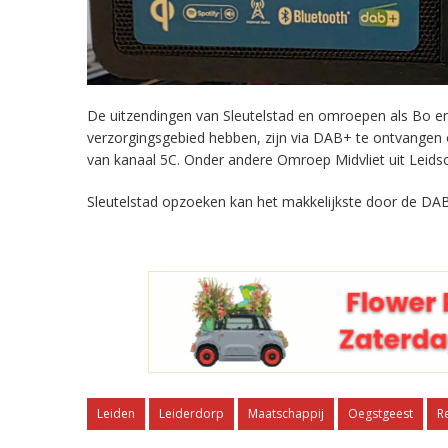
De uitzendingen van Sleutelstad en omroepen als Bo en 
verzorgingsgebied hebben, zijn via DAB+ te ontvangen
van kanaal 5C. Onder andere Omroep Midvliet uit Leids
Sleutelstad opzoeken kan het makkelijkste door de DAB
Leiden
Leiderdorp
Maatschappij
Oegstgeest
R