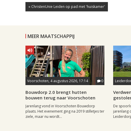
« ChristenUnie Leiden op pad met 'huiskamer'
MEER MAATSCHAPPIJ
Voorschoten, 4 augustus 2026, 17:14
0
Leiderdor
Bouwdorp 2.0 brengt hutten
Verdwen
bouwen terug naar Voorschoten
gestole
Jarenlang vond in Voorschoten Bouwdorp
De spoorl
plaats. Het evenement ging na 2019 stilletjes ter
jarenlang 
ziele, maar nu wordt...
Leiderdorp 