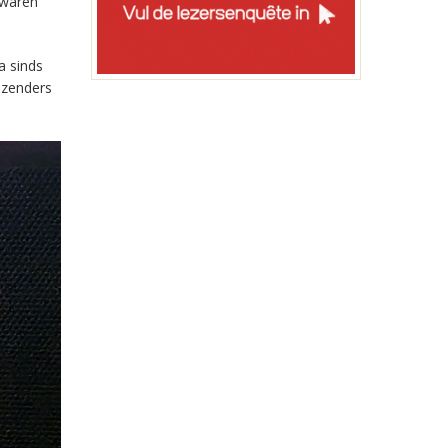
 waren
a sinds
-zenders