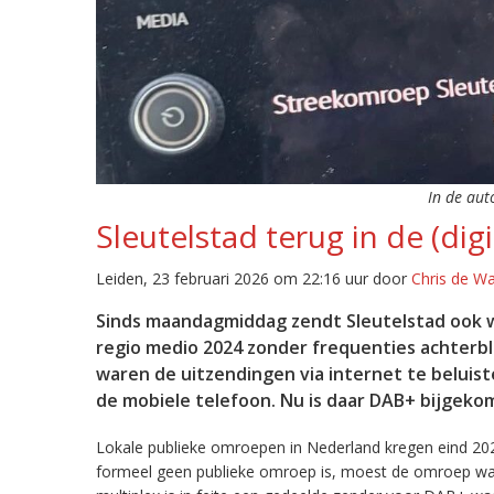
In de aut
Sleutelstad terug in de (digi
Leiden, 23 februari 2026 om 22:16 uur door
Chris de W
Sinds maandagmiddag zendt Sleutelstad ook w
regio medio 2024 zonder frequenties achterb
waren de uitzendingen via internet te beluist
de mobiele telefoon. Nu is daar DAB+ bijgeko
Lokale publieke omroepen in Nederland kregen eind 20
formeel geen publieke omroep is, moest de omroep wacht