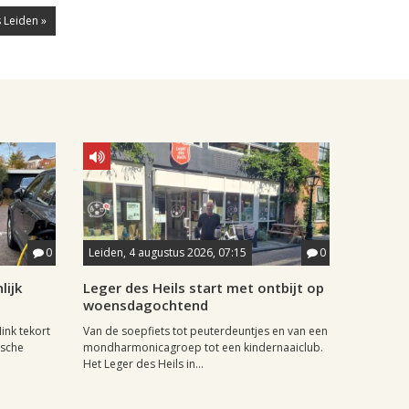
 Leiden »
0
Leiden, 4 augustus 2026, 07:15
0
lijk
Leger des Heils start met ontbijt op
woensdagochtend
ink tekort
Van de soepfiets tot peuterdeuntjes en van een
ische
mondharmonicagroep tot een kindernaaiclub.
Het Leger des Heils in...