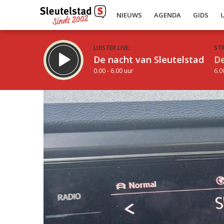
NIEUWS
AGENDA
GIDS
LUISTER LIVE:
ST
De nacht van Sleutelstad
De
0.00 - 6.00 uur
6.0
Inklappen