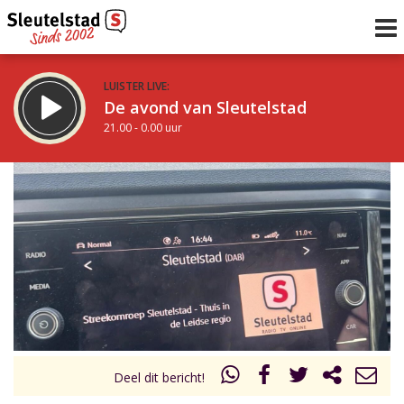
LUISTER LIVE:
De avond van Sleutelstad
21.00 - 0.00 uur
STRAKS:
De nacht van Sleutelstad
0.00 - 6.00 uur
uur 1 van 0
Vorig uur
Volgend uur
Inklappen
Deel dit bericht!